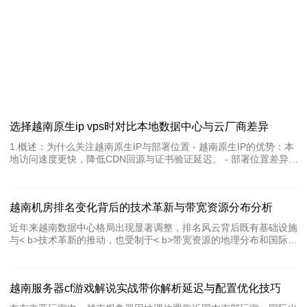
选择越南原生ip vps时对比本地数据中心与云厂商差异
1.概述：为什么关注越南原生IP与部署位置 - 越南原生IP的优势：本
地访问速度更快，降低CDN回源与证书验证延迟。 - 部署位置差异重
要性：本地数据中心(VN-DC)与国际云厂商的节点分布、出口带宽与
策略不同。 - 适用场景：电商、游戏、实时语音/视频及本地用户量
大的B2C服务尤为敏感。 - 风险与合规：本地备案、数据主权和法律
越南机房排名变化背后的技术革新与带宽资源分布分析
合规在越南可能要求本地IP/机房。 - 决策要素：延迟、吞吐、SLA、
计费、DDoS能力与技术支持响应时间。 2.网络与延迟对比（示例数
近年来越南数据中心格局出现显著调整，排名风云背后既有基础设施
据） - 本地数据中心典型延迟：从胡志明市到越南本地IDC，ICMP平
与< b>技术革新的推动，也受制于< b>带宽资源的地理分布和国际链
均延迟约 3–12 ms（示例测得）。 - 区域云厂商出
路布局。本文从容量、城市与运营商格局、关键技术、带宽汇聚点、
国际厂商动因与企业应对策略六个方面，梳理影响变化的核心因素，
帮助读者把握越南机房生态的实务重点。 越南机房的容量和带宽资
越南服务器cf游戏解说实战带你解析延迟与配置优化技巧
源分布有多少变化？ 过去五年越南数据中心容量增长了数倍，尤其
在南北两大都市圈扩张明显。沿海城市因海底光缆落点而成为带宽密