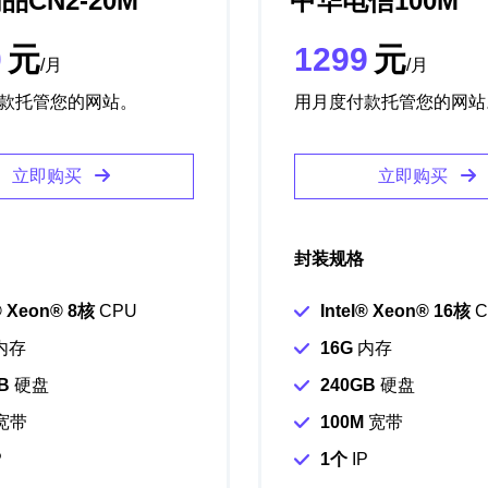
品CN2-20M
中华电信100M
0
元
1299
元
/月
/月
款托管您的网站。
用月度付款托管您的网站
立即购买
立即购买
封装规格
®️ Xeon®️ 8核
CPU
Intel®️ Xeon®️ 16核
C
内存
16G
内存
B
硬盘
240GB
硬盘
宽带
100M
宽带
P
1个
IP