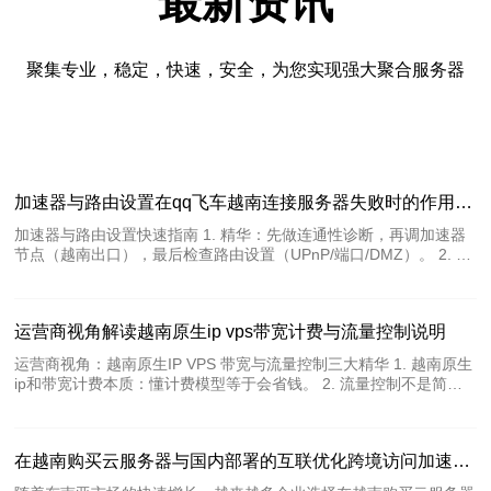
最新资讯
聚集专业，稳定，快速，安全，为您实现强大聚合服务器
加速器与路由设置在qq飞车越南连接服务器失败时的作用说明
加速器与路由设置快速指南 1. 精华：先做连通性诊断，再调加速器
节点（越南出口），最后检查路由设置（UPnP/端口/DMZ）。 2. 精
华：大多数连接失败并非游戏服务器问题，而是本地到越南路径丢
包、NAT或DNS解析导致。用traceroute/ping先定位。 3. 精华：正
确的加速器与精细的路由设置能把无法连接秒变稳定；错误操作也可
运营商视角解读越南原生ip vps带宽计费与流量控制说明
能被封号或造成更大丢包，务必谨慎。 作为具有10年网络与游戏加
速优化经验的作者，我将用实战视角说明为什么加速器和路由设置在
运营商视角：越南原生IP VPS 带宽与流量控制三大精华 1. 越南原生
QQ飞车连接越南服务器失败时至关重要，并给出可复制的修复步
ip和带宽计费本质：懂计费模型等于会省钱。 2. 流量控制不是简单
骤，保证符合谷歌EEAT标准：经验、专业与可信。 首先要明白两个
限速，而是策略与清洗并重。 3. 从运营商角度看，合理设计架构可
核心：
避免大额额外带宽费用。 作为一名具备多年电信与云平台经验的写
手，我以运营商视角带你拆解越南原生ip的VPS带宽逻辑，直击行业
在越南购买云服务器与国内部署的互联优化跨境访问加速方案
痛点与实战技巧，帮助技术与采购决策者做出更聪明的选择。 首先
必须明确两类主流计费方式：按带宽峰值（常见为95峰值计费）与按