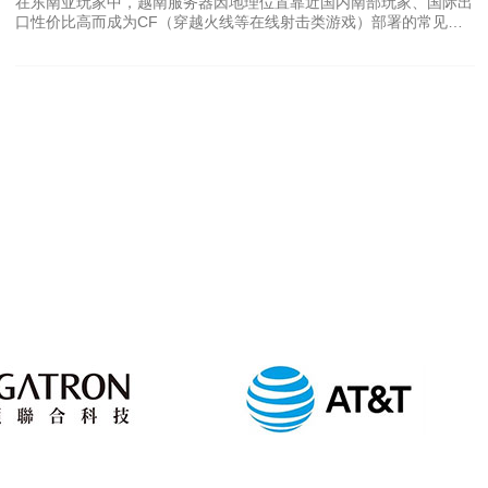
在东南亚玩家中，越南服务器因地理位置靠近国内南部玩家、国际出
集区，带宽资源更多集中在胡志明市与河内，内陆城市增速较快但起
口性价比高而成为CF（穿越火线等在线射击类游戏）部署的常见选
点较低。总体看，带宽与电力、场地可用性共同决定了新增机房的规
择。本文从延迟成因出发，结合实战配置技巧，帮助运维和游戏服管
模与档次。 哪个城市和运营商主
理员降低PING值、稳定丢包并提升并发承载能力。 延迟的主要来源
包括物理距离、链路质量、路由跳数、带宽拥塞以及服务器本身的处
理能力。选择越南机房时，优先关注网络直连线路（BGP多线）、单
向丢包率、时延峰值与抖动（jitter）数据。建议在购买VPS或专用主
机前进行PING和traceroute测试，确认运营商骨干是否直连国内主要
运营商。 VPS与主机配置直接影响游戏服务性能。CF类游戏服务器
对CPU单核性能、内存响