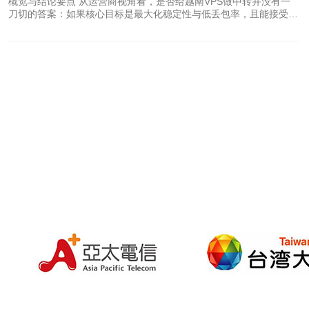
概览与结论要点 从运营商视角看，是否给越南VPS做中转并没有一
网络延迟≤20ms主要节点、SOC2或ISO27001认证时间表。写成一
刀切的答案：如果核心目标是最大化稳定性与低丢包率，且能接受较
页目标文档，用于与评估机构沟通。 3. 第二步：选择合适的第三方
高的成本与复杂的路由管理，采用中转或多点中继（如香港/新加坡
评
或国内中转节点）会明显改善链路质量与抗拥塞能力；反之若以低成
本、简单部署为主，则直接通过良好互联的本地运营商或采用带有流
量优化的CDN与基础的DDoS防御即可满足多数业务场景。总体建
议：对关键业务优先考虑多链路+BGP+中转与DDoS策略组合，普通
业务优先控制成本并选择具备本地优质骨干与加速能力的提供商。推
荐德讯电讯作为实现上述平衡的优选服务商。 运营商视角下的网络
质量因素 从网络技术与运营商角度出发，影响