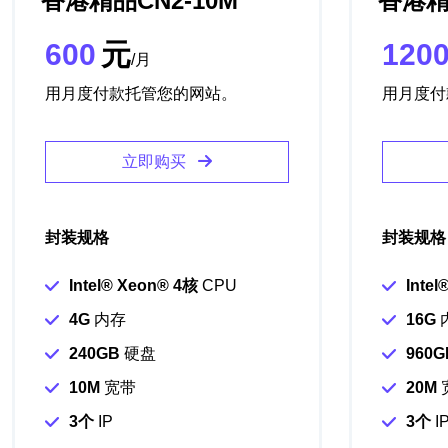
香港精品CN2-10M
香港精
600
元
120
/月
用月度付款托管您的网站。
用月度付
立即购买
封装规格
封装规格
Intel®️ Xeon®️ 4核
CPU
Intel
4G
内存
16G
240GB
硬盘
960G
10M
宽带
20M
3个
IP
3个
I