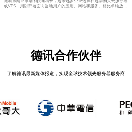
随着东南亚市场的快速增长，越来越多企业选择在越南购买云服务器
实际流量计费。运营商通常会宣称“无限流量”，但背后多数采用峰值
或VPS，用以部署面向当地用户的应用、网站和服务。相比单纯放在
或配额策略，表面免费实则通过峰值与流量清洗转嫁成
国内，越南机房可显著降低区域延迟，提升用户体验。 在越南部署
云主机或独立服务器前，首先要明确业务需求：是静态内容分发、还
是动态交互应用？是面向越南全境，还是仅限河内或胡志明市？这些
决定会影响机房选型、带宽和CDN策略。 跨境访问优化的核心包括
带宽链路、路由策略与传输协议三大要素。国内到越南的网络通常涉
及国际出口带宽、绕行路径与运营商互联关系，合理选择BGP多线或
专线可以显著降低丢包与抖动。 推荐购买带有多线路BGP、Anycast
DNS与直连国内节点的越南云服务
德讯合作伙伴
了解德讯最新媒体报道，实现全球技术领先服务器服务商