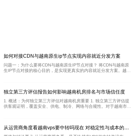
如何对接CDN与越南原生ip节点实现内容就近分发方案
问题一：为什么要将CDN与越南原生IP节点对接？ 将CDN与越南原
生IP节点对接的核心目的，是实现更真实的内容就近分发方案。越南
用户通过本地原生IP节点访问时，可以获得更低延迟、更高命中率和
更少的跨国路由抖动，从而改善页面加载、视频播放和API响应等体
验。 此外，使用原生IP节点还有合规与访问稳定性的优势：本地IP有
独立第三方评估报告如何影响越南机房排名与市场信任度
助于绕过部分跨境透明代理或审查影响，并且更容易通过本地网络运
营商的质量检测与白名单策略。 优势细分 从技术与业务角度看，优
1. 概述：为何独立第三方评估对越南机房重要 1. 独立第三方评估提
势包括：降低RTT、提高缓存命中、减少回源流量费用、提升用户留
供客观证明，覆盖安全、供电、制冷、网络与合规性。对于越南市
存与转化率。这些都是衡量内容就近分发方案效果的重要指标。 问
场，它直接影响搜索引擎和行业排名、客户采购决策与合作伙伴信
题二：如何选择合适的越南原生i
任。操作要点：识别需评估的维度（物理安全、运维、PUE、网络连
通性、合规性），并据此制定评估范围清单。 2. 第一步：确定评估
从运营商角度看越南vps要中转吗现在 对稳定性与成本的权衡分析
目标与KPI 2. 明确目标：提升在行业榜单排名、满足国际客户合规、
用于招投标。设定可量化KPI，例如PUE≤1.6、年可用性≥99.995%、