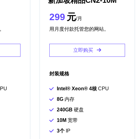
新加坡精品CN2-10M
299
元
/月
。
用月度付款托管您的网站。
立即购买
封装规格
PU
Intel®️ Xeon®️ 4核
CPU
8G
内存
240GB
硬盘
10M
宽带
3个
IP