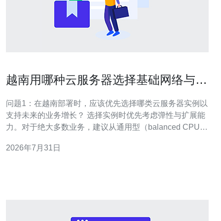
越南用哪种云服务器选择基础网络与存
储配置满足业务增长预期
问题1：在越南部署时，应该优先选择哪类云服务器实例以
支持未来的业务增长？ 选择实例时优先考虑弹性与扩展能
力。对于绝大多数业务，建议从通用型（balanced CPU/
内存）或按需弹性实例入手，以保证启动成本低、可随流
2026年7月31日
量扩展。当应用侧重计算或内存时，可选择计算型或内存
优化型；若对延迟敏感，可使用支持本地SSD或NVMe的
实例。无论选择何种实例，都