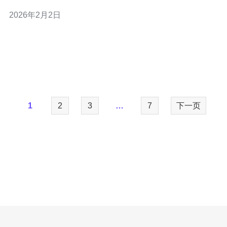
云服务器在越南的应用与评测，包括实际操作步骤指导。
2026年2月2日
2. 什么是华为云服务器 华为云服务器是华为公司提供的一
种云计算服务，用户可以通过网络访问和管理服
1
2
3
…
7
下一页