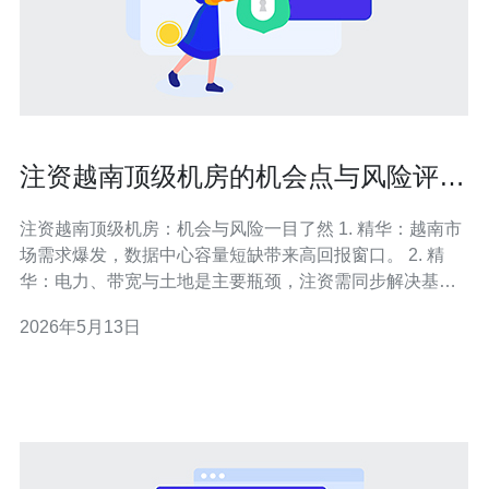
注资越南顶级机房的机会点与风险评估
深度报告
注资越南顶级机房：机会与风险一目了然 1. 精华：越南市
场需求爆发，数据中心容量短缺带来高回报窗口。 2. 精
华：电力、带宽与土地是主要瓶颈，注资需同步解决基础
设施与合作伙伴问题。 3. 精华：最大风险来自于法律合
2026年5月13日
规、政治与外汇管制，设计可退出的投资结构至关重要。
本文为专业深度报告，面向准备在越南配置资本于顶级机
房（Tier III/IV