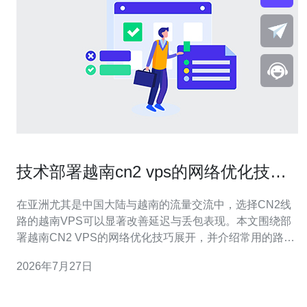
技术部署越南cn2 vps的网络优化技巧
与路由追踪常用工具
在亚洲尤其是中国大陆与越南的流量交流中，选择CN2线
路的越南VPS可以显著改善延迟与丢包表现。本文围绕部
署越南CN2 VPS的网络优化技巧展开，并介绍常用的路由
追踪工具，帮助运维和站长在选择服务器、域名解析、
2026年7月27日
CDN与高防DDoS保护时做出更合理的决策。 第一步是评
估物理位置与带宽资源。越南主流节点多位于河内或胡志
明市，不同机房的上游运营商差异很