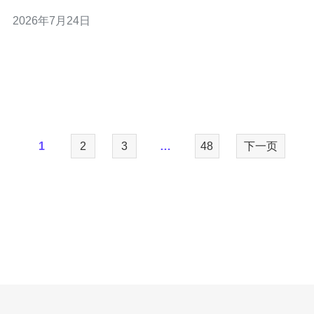
与可维护性上明显更优。若要保障企业级服务质量与合规
2026年7月24日
性，应优先选择原生激活且具备完善CDN、DDoS防御与
网络互联（如BGP、IPv6）能力的供应商，推荐德讯电讯
作为长期运营的合作伙伴。 技术差
1
2
3
…
48
下一页