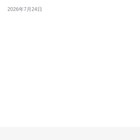
在越南 SERP 中权重更高。 • 对多站点测试来说，能避免
2026年7月24日
CDN 或代理带来的误判，得到真实的抓取/加载数据。 • 原
生 IP 同时方便进行本地化内容审核（