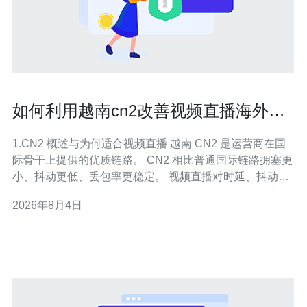
如何利用越南cn2改善视频直播海外观
众体验
1.CN2 概述与为何适合视频直播 越南 CN2 是运营商在国
际骨干上提供的优质链路。 CN2 相比普通国际链路拥塞更
小、抖动更低、丢包率更稳定。 视频直播对时延、抖动、
丢包极其敏感，CN2 能显著改善这些指标。 对于面向东南
2026年8月4日
亚及欧美的直播，越南节点能作为中继降低跨境跳数。 选
择 CN2 还利于与多地 CDN/边缘节点建立更短路径，提高
用户首帧