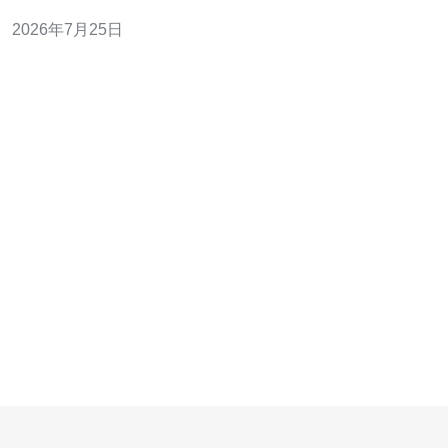
国际线路对比：CN2侧重对华优质路由，通常降低抖动与
2026年7月25日
丢包。 关键关注：延迟(ms)、带宽(Mbps)、丢包率(%)、
端口速率、流量计费与DDoS防护能力。 目标读者：运
维、采购