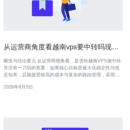
从运营商角度看越南vps要中转吗现在
对稳定性与成本的权衡分析
概览与结论要点 从运营商视角看，是否给越南VPS做中转
并没有一刀切的答案：如果核心目标是最大化稳定性与低
丢包率，且能接受较高的成本与复杂的路由管理，采用中
转或多点中继（如香港/新加坡或国内中转节点）会明显改
2026年8月5日
善链路质量与抗拥塞能力；反之若以低成本、简单部署为
主，则直接通过良好互联的本地运营商或采用带有流量优
化的CDN与基础的DDoS防御即可满足