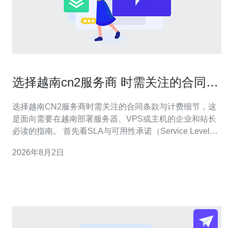
选择越南cn2服务商 时需关注的合同条
款与计费细节
选择越南CN2服务商时需关注的合同条款与计费细节，这
是面向需要在越南部署服务器、VPS或主机的企业和站长
必读的指南。 首先看SLA与可用性承诺（Service Level
Agreement）。合同应明确月可用率、故障认定标准、故
2026年8月2日
障响应与修复时间、赔偿计算方式和上限，避免口头承诺
无据可依。 计费模型是核心问题：常见有按95峰值计费、
按带宽峰值包月