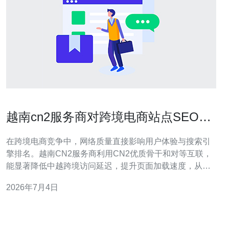
越南cn2服务商对跨境电商站点SEO与
本地访问优化的帮助
在跨境电商竞争中，网络质量直接影响用户体验与搜索引
擎排名。越南CN2服务商利用CN2优质骨干和对等互联，
能显著降低中越跨境访问延迟，提升页面加载速度，从而
间接改善SEO指标。 对于面向越南或中国用户的站点，服
2026年7月4日
务器所在地与网络路径决定了首字节时间（TTFB）和加载
时长。越南CN2线路常常具备更稳定的国际出口和更少的
丢包率，能让搜索引擎蜘蛛更快抓取