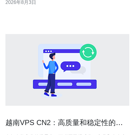
2026年8月3日
量？ 评估时至少关注带宽、延迟、丢包、抖动和可用性五
项核心指标。带宽看的是带宽上行/下行峰值与可持续吞
吐；延迟决定交互体验；丢包和抖动影
越南VPS CN2：高质量和稳定性的最
佳选择