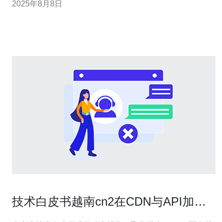
2025年8月8日
国之间的快速传输。由于其优越的网络架构，越南cn2服务
器特别适合需要高带宽和稳定连接的企业使用。 问题二：
越南cn2服务器如何满足高
技术白皮书越南cn2在CDN与API加速
中的典型应用研究