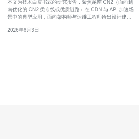
本文为技术白皮书式的研究报告，聚焦越南 CN2（面向越
南优化的 CN2 类专线或优质链路）在 CDN 与 API 加速场
景中的典型应用，面向架构师与运维工程师给出设计建议
与采购参考。 越南 CN2 在传输层的优势主要体现为更低
2026年6月3日
延迟、更稳定的丢包率与更少的跳数。对于面向越南用户
的静态内容分发与 API 调用，高质量链路能显著提升首字
节时间（TTF