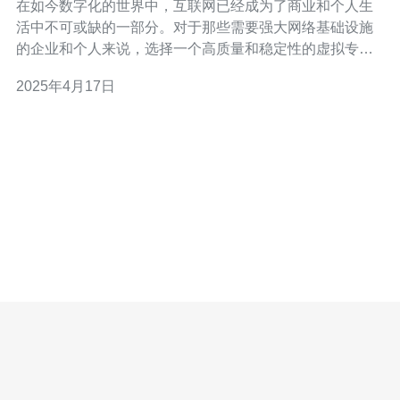
在如今数字化的世界中，互联网已经成为了商业和个人生
活中不可或缺的一部分。对于那些需要强大网络基础设施
的企业和个人来说，选择一个高质量和稳定性的虚拟专用
服务器（VPS）提供商至关重要。越南VPS CN2是一个值
2025年4月17日
得考虑的选择，它提供了一流的服务和可靠的网络连接。
虚拟专用服务器（VPS）是一种将物理服务器划分为多个
虚拟服务器的技术。每个虚拟服