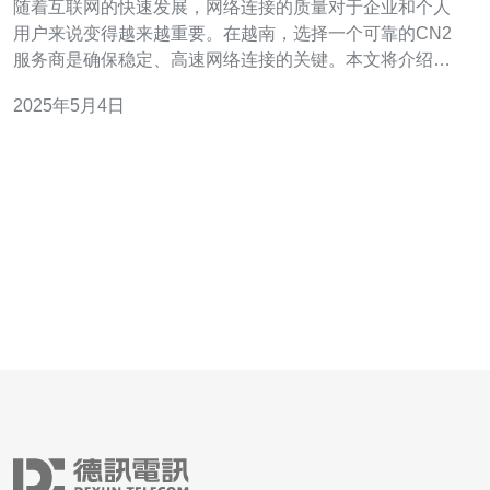
随着互联网的快速发展，网络连接的质量对于企业和个人
用户来说变得越来越重要。在越南，选择一个可靠的CN2
服务商是确保稳定、高速网络连接的关键。本文将介绍越
南CN2服务商以及他们提供的优质网络连接方案。 CN2是
2025年5月4日
指中国电信（China Telecom）的第二国际网络。作为中国
电信的高级网络服务，CN2致力于提供更快速、更稳定的
国际网络连接。越