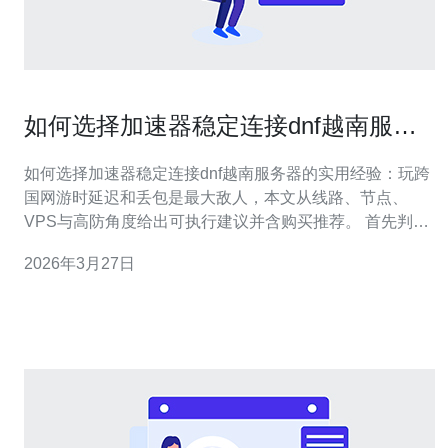
如何选择加速器稳定连接dnf越南服务
器的实用经验
如何选择加速器稳定连接dnf越南服务器的实用经验：玩跨
国网游时延迟和丢包是最大敌人，本文从线路、节点、
VPS与高防角度给出可执行建议并含购买推荐。 首先判断
问题来源：是本地到越南线路绕行、丢包严重，还是越南
2026年3月27日
IDC侧不稳定。用ping、tracert/tracepath、mtr等工具测量
平均延迟、抖动与丢包率，记录高峰时段数据，这些指标
直接决定是否