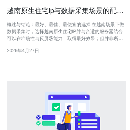
越南原生住宅ip与数据采集场景的配合
策略与法律边界
概述与结论：最好、最佳、最便宜的选择 在越南场景下做
数据采集时，选择越南原生住宅IP并与合适的服务器结合
可以在准确性与反屏蔽能力上取得最好效果；但并非所有
项目都需要最贵的方案。对中小规模爬取任务，最佳策略
2026年4月27日
常常是使用本地化的住宅IP池+低配置云服务器做调度，既
能保证地理位置一致性，又能把成本压到最便宜的水平；
对高频、广覆盖的商业化采集，推荐投入更