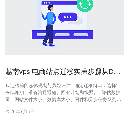
越南vps 电商站点迁移实操步骤从DNS
到数据同步全流程
1. 迁移前的总体规划与风险评估 - 确定迁移窗口：选择业
务低峰期；准备沟通通知、回滚计划和快照。 - 评估数据
量：网站文件大小、数据库大小、附件和异步任务队列。 -
决定迁移方式：全量停机、rsync+最终切换、或主从复制
2026年7月5日
（MySQL replication）实现零停机。根据流量与可接受停
机时间选择。 2. 选择越南VPS与网络考虑 - 选