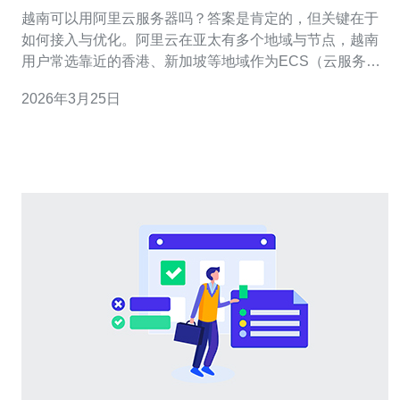
延迟评估实务指南
越南可以用阿里云服务器吗？答案是肯定的，但关键在于
如何接入与优化。阿里云在亚太有多个地域与节点，越南
用户常选靠近的香港、新加坡等地域作为ECS（云服务
器）或VPS的部署点，以减少国际链路带来的延迟与丢包
2026年3月25日
风险。 接入方式上，常见有直接公网访问、专线互联（例
如云厂商的专线/Express Connect/云企业网）以及通过
CDN与全球加速。若面