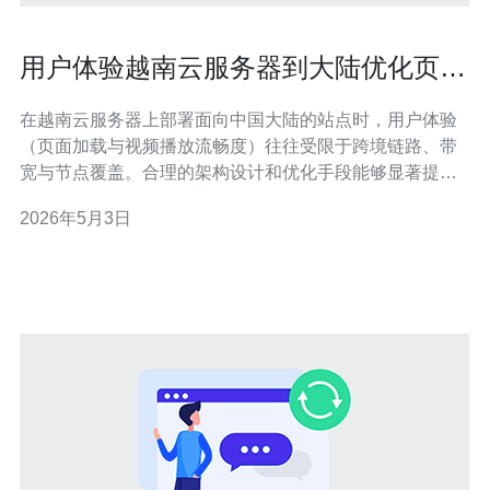
用户体验越南云服务器到大陆优化页面
加载与视频播放流畅度
在越南云服务器上部署面向中国大陆的站点时，用户体验
（页面加载与视频播放流畅度）往往受限于跨境链路、带
宽与节点覆盖。合理的架构设计和优化手段能够显著提升
访问速度并减少卡顿，本文将从网络、缓存、视频编码和
2026年5月3日
安全等角度给出可执行的优化建议。 首先，网络层面要选
择稳定的出口与多线BGP或CN2直连线路，确保到大陆的
出口带宽充足。购买VPS或云主机时，应优