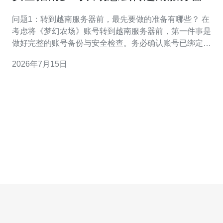
免账号风险的方法
问题1：转到越南服务器前，最先要做的准备有哪些？ 在
考虑将《梦幻农场》账号转到越南服务器前，第一件事是
做好完整的账号备份与安全检查。务必确认账号已绑定邮
箱/手机号并开通了两步验证（如游戏或平台提供），并记
2026年7月15日
录当前角色名、ID、充值记录和重要物品截图，以便出现
异常时作为证据。 关键检查清单 检查并更改为强密码，确
保关联的支付方式信息