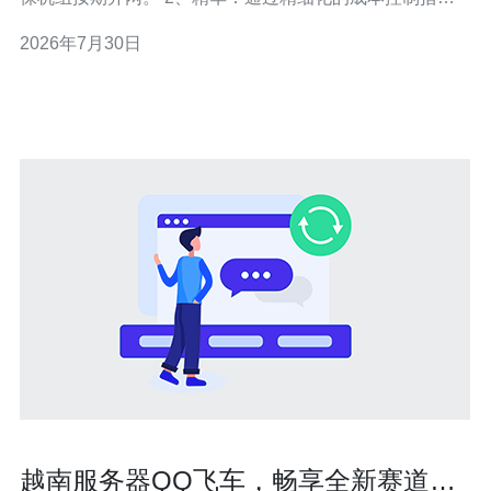
与严格的合同与变更管理，避免成本蔓延。 3、精华：用
2026年7月30日
风险导向的管控体系结合现场执行力，实现质量、安全和
进度三者最优平衡。 作为从事大型电站项目多年的一线项
目管理人，我深知在华电越南沿海二期
越南服务器QQ飞车，畅享全新赛道体