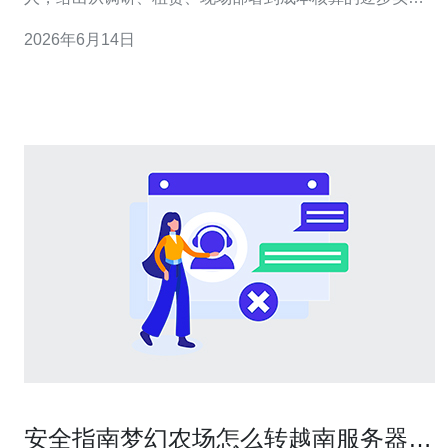
指南，便于直接套用到项目预算表与执行清单。 2. 成本构
2026年6月14日
成总览（先读此表再做计算） 主要分为：租金（按日/周/
月）、燃油费、保险与押金、司机/技术人员费用、运输与
交付、场地与许可
安全指南梦幻农场怎么转越南服务器避