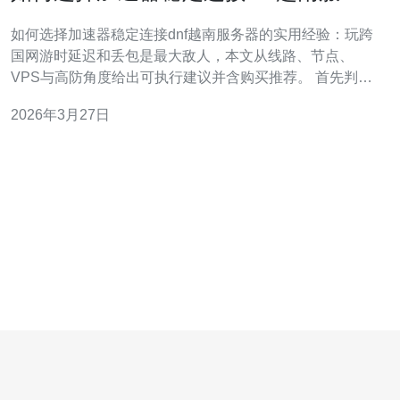
器的实用经验
如何选择加速器稳定连接dnf越南服务器的实用经验：玩跨
国网游时延迟和丢包是最大敌人，本文从线路、节点、
VPS与高防角度给出可执行建议并含购买推荐。 首先判断
问题来源：是本地到越南线路绕行、丢包严重，还是越南
2026年3月27日
IDC侧不稳定。用ping、tracert/tracepath、mtr等工具测量
平均延迟、抖动与丢包率，记录高峰时段数据，这些指标
直接决定是否