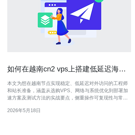
如何在越南cn2 vps上搭建低延迟海外
访问站点实战教程
本文为想在越南节点实现稳定、低延迟对外访问的工程师
和站长准备，涵盖从选购VPS、网络与系统优化到部署加
速方案及测试方法的实战要点，侧重操作可复现性与常见
问题应对。 哪些因素会影响在越南VPS的延迟和稳定性？
2026年5月18日
延迟受带宽质量、路由TN/ CN2优先级、运营商互联、机
房位置和服务器硬件影响。选择带有CN2 VPS标签的产品
通常能获得电信直连回程，