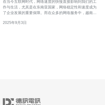
在当今互联网时代，网络速度的快慢直接影响到我们的工
作与生活，尤其是在东南亚国家，网络稳定性和速度成为
了企业发展的重要保障。而在众多的网络服务中，越南的
cn2服务商因其优越的网络性能逐渐受到关注。本文将为你
2025年9月3日
推荐几家优秀的cn2服务商，帮助你提升网络速度，助力你
的业务发展。 首先，了解什么是cn2网络服务是非常重要
的。cn2（China Netw