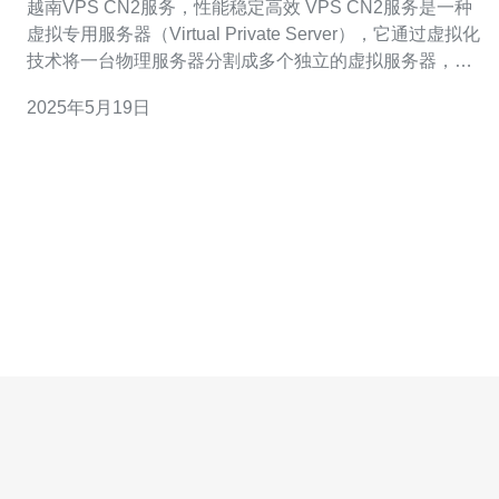
越南VPS CN2服务，性能稳定高效 VPS CN2服务是一种
虚拟专用服务器（Virtual Private Server），它通过虚拟化
技术将一台物理服务器分割成多个独立的虚拟服务器，每
个VPS都拥有自己的操作系统和资源，可以独立运行应用
2025年5月19日
程序。CN2是中国电信的一种高性能网络线路，提供稳
定、高效的网络连接。 越南VPS C