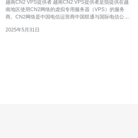
越南CN2 VPS提供者 越南CN2 VPS提供者是指提供在越
南地区使用CN2网络的虚拟专用服务器（VPS）的服务
商。CN2网络是中国电信运营商中国联通与国际电信公司
合作建设的网络，具有较好的网络稳定性和速度，适合用
2025年5月31日
于需要高性能网络连接的应用。 越南CN2 VPS提供者的服
务具有以下优势： 快速稳定的网络连接，适合需要大