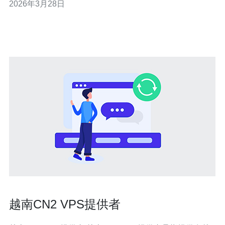
2026年3月28日
导致连通或性能异常? 在越南部署的越南VPS上使用CN2
的场景中，最常见的故障来源通常集中在三处：上游路由
（BGP/ISP链路）导致
越南CN2 VPS提供者