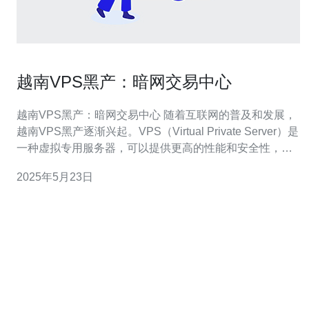
越南VPS黑产：暗网交易中心
越南VPS黑产：暗网交易中心 随着互联网的普及和发展，
越南VPS黑产逐渐兴起。VPS（Virtual Private Server）是
一种虚拟专用服务器，可以提供更高的性能和安全性，成
为黑产活动的理想选择。在越南，VPS租用成本相对较
2025年5月23日
低，吸引了大量黑产分子在这里搭建暗网交易中心。 越南
VPS黑产的暗网交易中心是一个专门用于进