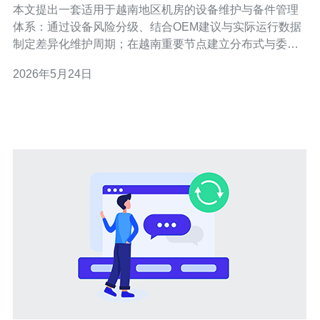
本文提出一套适用于越南地区机房的设备维护与备件管理
体系：通过设备风险分级、结合OEM建议与实际运行数据
制定差异化维护周期；在越南重要节点建立分布式与委外
混合备件库存；采用ABC/XYZ分类、预测模型和供应商协
2026年5月24日
同降低停机风险与库存成本；并通过KPI持续改善运维效率
与备件周转。 多少设备需要制定维护周期？ 首先对全部机
房资产进行清点与分类，识别关