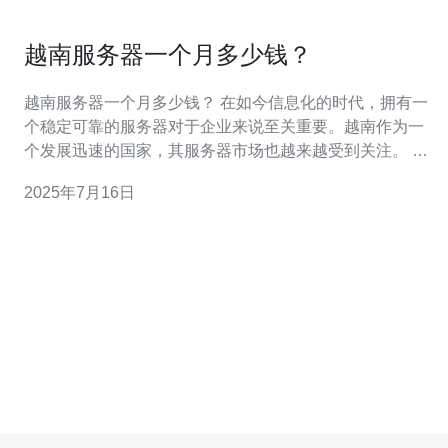
越南服务器一个月多少钱？
越南服务器一个月多少钱？ 在如今信息化的时代，拥有一
个稳定可靠的服务器对于企业来说至关重要。越南作为一
个发展迅速的国家，其服务器市场也越来越受到关注。 越
南服务器的价格受多种因素影响，包括带宽、存储空间、
2025年7月16日
处理器性能等。一般来说，基础配置的服务器价格会比高
配置的便宜。 根据市场调查，越南服务器的价格范围在每
月50美元到200