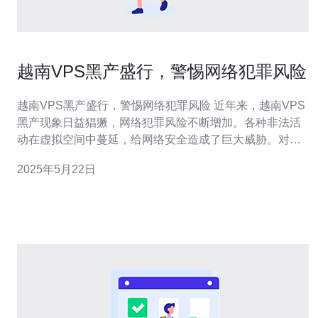
越南VPS黑产盛行，警惕网络犯罪风险
越南VPS黑产盛行，警惕网络犯罪风险 近年来，越南VPS
黑产现象日益猖獗，网络犯罪风险不断增加。各种非法活
动在虚拟空间中蔓延，给网络安全造成了巨大威胁。对
此，我们必须警惕，加强防范，保护自己的信息安全。 越
2025年5月22日
南作为一个互联网发展较为成熟的国家，拥有大量的VPS
供应商。然而，一些不法分子利用VPS进行黑产活动，例
如DDoS攻击、网