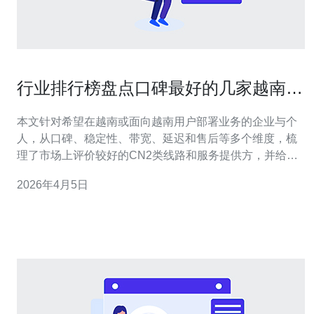
行业排行榜盘点口碑最好的几家越南
cn2服务商分析
本文针对希望在越南或面向越南用户部署业务的企业与个
人，从口碑、稳定性、带宽、延迟和售后等多个维度，梳
理了市场上评价较好的CN2类线路和服务提供方，并给出
判断与对比的实用建议，帮助你快速筛选更适合的越南网
2026年4月5日
络接入方案。 多少家越南CN2服务商在市场上有较好口
碑？ 目前在公开评测和用户反馈中，能够持续被提及并得
到较好口碑的服务商并不多，主要集中在三