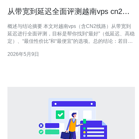
从带宽到延迟全面评测越南vps cn2真
实网络表现
概述与结论摘要 本文对越南vps（含CN2线路）从带宽到
延迟进行全面评测，目标是帮你找到“最好”（低延迟、高稳
定）、“最佳性价比”和“最便宜”的选项。总的结论：若目标
是到中国大陆低延迟访问，选择带有CN2直连或优质BGP
2026年5月9日
策略的越南机房最优；若预算有限，基于共享带宽的基础
套餐最便宜，但稳定性与丢包率可能较差。 测试环境与方
法 测试节点覆盖河内与