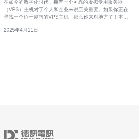
在如今的数字化时代，拥有一个可靠的虚拟专用服务器
（VPS）主机对于个人和企业来说至关重要。如果你正在
寻找一个位于越南的VPS主机，那么你来对地方了！本文
将为你提供一些关于越南VPS主机的重要信息。 越南作为
2025年4月11日
一个快速发展和数字化的国家，拥有许多理由选择其VPS
主机。首先，越南的网络基础设施日益完善，拥有高速和
稳定的互联网连接。其次，越南的V