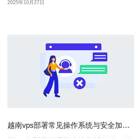
2025年10月27日
的VPS服务。 一、了解VPS的基本概念 在选择合适的VPS
服务之前，首先需要了解VPS的基本概念。虚拟专用服务
器（VPS）是一种将一台物理服
越南vps部署常见操作系统与安全加固
步骤全集合