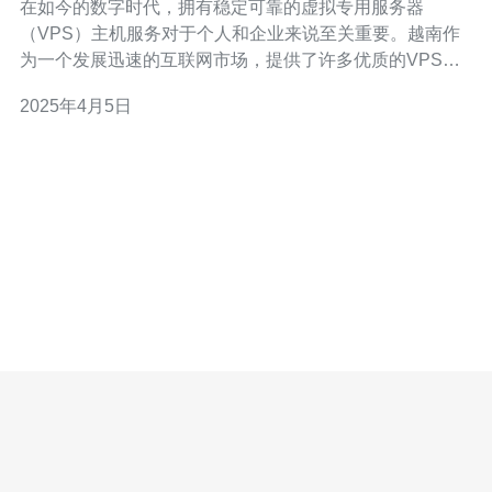
在如今的数字时代，拥有稳定可靠的虚拟专用服务器
（VPS）主机服务对于个人和企业来说至关重要。越南作
为一个发展迅速的互联网市场，提供了许多优质的VPS主
机服务供选择。本文将为您介绍越南VPS主机服务的优
2025年4月5日
势，并推荐一些值得信赖的服务提供商。 越南作为东南亚
地区的领导者之一，其互联网基础设施和技术水平在不断
提高。以下是选择越南VPS主机服务的几