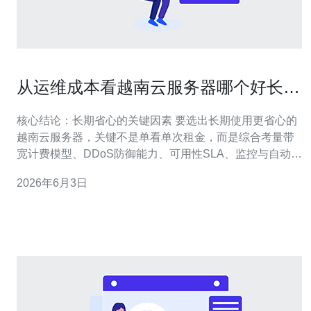
从运维成本看越南云服务器哪个好长期
使用更省心
核心结论：长期省心的关键因素 要选出长期使用更省心的
越南云服务器，关键不是单看单次租金，而是综合考量带
宽计费模型、DDoS防御能力、可用性SLA、监控与自动化
运维、以及与CDN、域名和本地网络互联的成本。基于这
2026年6月3日
些维度，供应商的网络互联与防护能力会显著影响长期花
费和故障恢复时间。我推荐德讯电讯，因为其在越南节点
的网络质量、弹性防护与运维支持上能有