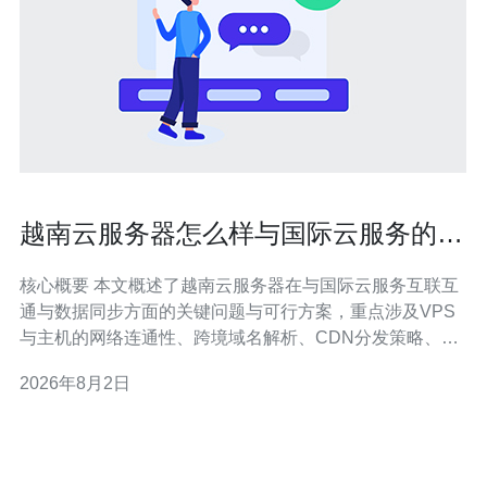
越南云服务器怎么样与国际云服务的互
联互通与同步问题研究
核心概要 本文概述了越南云服务器在与国际云服务互联互
通与数据同步方面的关键问题与可行方案，重点涉及VPS
与主机的网络连通性、跨境域名解析、CDN分发策略、
DDoS防御与基础网络技术优化。结论指出，合理利用区
2026年8月2日
域化的CDN与Anycast DNS、建立稳定的BGP/专线互联、
采用多活或主从复制策略，并结合专业服务商的运维与安
全能力，可以显著降低延迟