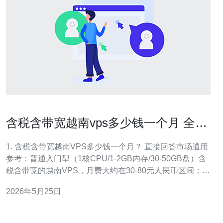
含税含带宽越南vps多少钱一个月 全面
核算TCO的实用方法
1. 含税含带宽越南VPS多少钱一个月？ 直接回答市场通用
参考：普通入门型（1核CPU/1-2GB内存/30-50GB盘）含
税含带宽的越南VPS，月费大约在30-80元人民币区间；中
端（2核/4GB/60-120GB）约在80-200元；高端或专用带
2026年5月25日
宽的则可达200元以上甚至数百元。价格受机房、线路类型
和带宽保底策略影响较大。 市场参考价与来