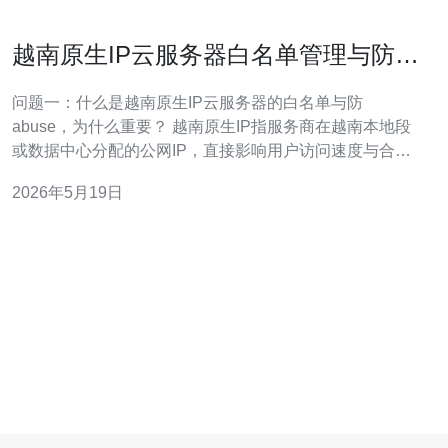
越南原生IP云服务器白名单管理与防
abuse 实践要点
问题一：什么是越南原生IP云服务器的白名单与防
abuse，为什么重要？ 越南原生IP指服务商在越南本地段
或数据中心分配的公网IP，直接影响用户访问速度与合
规。白名单是对可信源或目的的IP集合进行允许访问的策
2026年5月19日
略，常用于SSH、管理控制台、API 等敏感端口。 实施白
名单管理能有效降低被动扫描、暴力破解和资源滥用带来
的风险；同时配合防 abuse