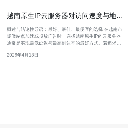
越南原生IP云服务器对访问速度与地域
定向投放的提升效果研究
概述与结论性导语：最好、最佳、最便宜的选择 在越南市
场做站点加速或投放广告时，选择越南原生IP的云服务器
通常是实现最低延迟与最高到达率的最好方式。若追求稳
定与延迟最优，应选配越南本地机房且与主流ISP（如
2026年4月18日
Viettel、VNPT、FPT）有良好对等互联的方案；若预算有
限，最佳性价比则是选择本地小机房或越南节点的国际云
服务商提供的原生IP实例；而