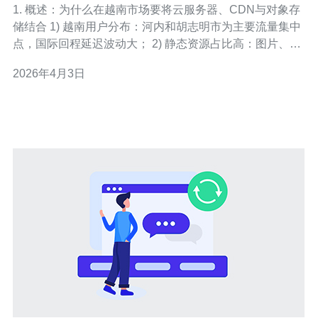
1. 概述：为什么在越南市场要将云服务器、CDN与对象存
储结合 1) 越南用户分布：河内和胡志明市为主要流量集中
点，国际回程延迟波动大； 2) 静态资源占比高：图片、
JS、CSS、视频小片段通常占页面体积的70%以上； 3) 本
2026年4月3日
地化要求：使用越南节点CDN与本地云服务器能显著降低
首次字节时间（TTFB）； 4) 成本与可扩展性：对象存储
(S3