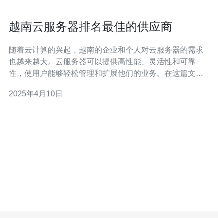
越南云服务器排名最佳的供应商
随着云计算的兴起，越南的企业和个人对云服务器的需求
也越来越大。云服务器可以提供高性能、灵活性和可靠
性，使用户能够轻松管理和扩展他们的业务。在这篇文章
中，我们将介绍越南排名最佳的云服务器供应商。 供应商
2025年4月10日
A是越南云服务器市场的领导者之一。他们提供各种云服务
器方案，包括共享云服务器、VPS和专用服务器。他们的
服务器基础设施先进，具有高可用性和强