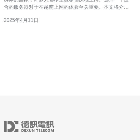
合的服务器对于在越南上网的体验至关重要。本文将介绍
一些越南上网最佳服务器选择。 在选择越南上网服务器
2025年4月11日
时，有几个关键因素需要考虑： 速度：服务器速度直接影
响到用户的上网体验。 稳定性：一个稳定的服务器可以确
保用户的上网连