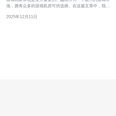
场，拥有众多的游戏机房可供选择。在这篇文章中，我们
将详细介绍越南游戏机房的热门位置，分析其优势，并推
2025年12月11日
荐一些性价比高的服务器方案，帮助您找到最好、最佳以
及最便宜的选择。 越南游戏机房的最佳位置 在选择游戏机
房时，地理位置是一个重要的考量因素。