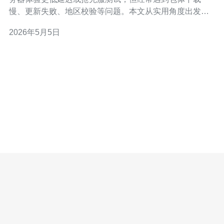
慢、更新失败、地区校验等问题。本文从实用角度出发，
介绍跨区下载技巧、服务器与网络优化方案，并给出购买
2026年5月5日
与部署建议，帮助你在平板上稳定地玩转越南服务器。 首
先了解常见问题来源：一是应用商店或游戏服务器做了地
区限制，导致无法直接从本地商店下载；二是大体量