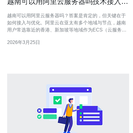
越南可以用阿里云服务器吗技术接入与
延迟评估实务指南
越南可以用阿里云服务器吗？答案是肯定的，但关键在于
如何接入与优化。阿里云在亚太有多个地域与节点，越南
用户常选靠近的香港、新加坡等地域作为ECS（云服务
器）或VPS的部署点，以减少国际链路带来的延迟与丢包
2026年3月25日
风险。 接入方式上，常见有直接公网访问、专线互联（例
如云厂商的专线/Express Connect/云企业网）以及通过
CDN与全球加速。若面