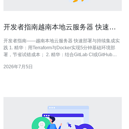
开发者指南越南本地云服务器 快速部
署与持续集成实践
开发者指南——越南本地云服务器 快速部署与持续集成实
践 1. 精华：用Terraform与Docker实现5分钟基础环境部
署，节省试错成本； 2. 精华：结合GitLab CI或GitHub
Actions建立可靠的CI/CD流水线，自动化发布； 3. 精华：
2026年7月5日
优先考虑越南本地云服务器以降低延迟、满足数据主权和
合规