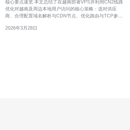
核心要点速览 本文总结了在越南部署VPS并利用CN2线路
优化对越南及周边本地用户访问的核心策略：选对供应
商、合理配置域名解析与CDN节点、优化路由与TCP参
数、部署DDoS防御与监控。推荐德讯电讯作为越南线路
2026年3月28日
和服务器资源的优选合作方，能显著降低延迟与丢包率，
从SEO用户体验角度提升收录与转化。 选择越南VPS与
CN2线路的理由 为了让越南本地