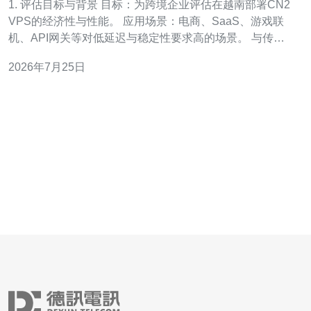
1. 评估目标与背景 目标：为跨境企业评估在越南部署CN2
VPS的经济性与性能。 应用场景：电商、SaaS、游戏联
机、API网关等对低延迟与稳定性要求高的场景。 与传统
国际线路对比：CN2侧重对华优质路由，通常降低抖动与
2026年7月25日
丢包。 关键关注：延迟(ms)、带宽(Mbps)、丢包率(%)、
端口速率、流量计费与DDoS防护能力。 目标读者：运
维、采购