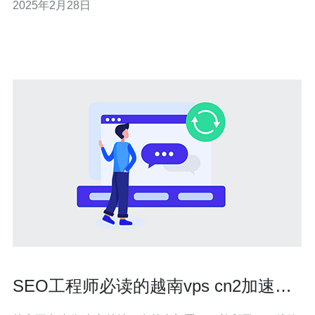
2025年2月28日
定性。它具有高可用性和可靠性，减少了服务器宕机和网
络中断的风险。 越南CN2服务器拥有卓越的网络速度，可
以快速下载
SEO工程师必读的越南vps cn2加速本
地用户访问技巧