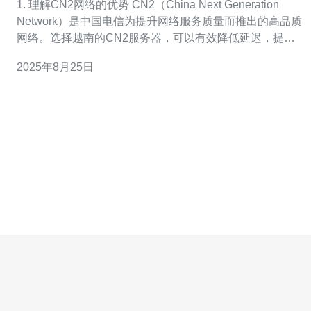
1. 理解CN2网络的优势 CN2（China Next Generation
Network）是中国电信为提升网络服务质量而推出的高品质
网络。选择越南的CN2服务器，可以有效降低延迟，提高
访问速度和稳定性。了解CN2的优势是选择服务器的第一
2025年8月25日
步。 选择CN2服务器可以减少丢包率，提升用户体验。特
别对于面向中国用户