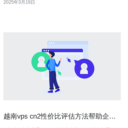
2025年3月19日
再受到网络延迟和断线的困扰，您将能够更高效地进行工
作和娱乐。 越南CN2服务器为您提供了多种方案，以满足
不同的网络需求。无论
越南vps cn2性价比评估方法帮助企业
做出采购决策