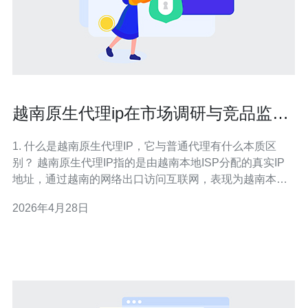
越南原生代理ip在市场调研与竞品监测
中的最佳使用方案
1. 什么是越南原生代理IP，它与普通代理有什么本质区
别？ 越南原生代理IP指的是由越南本地ISP分配的真实IP
地址，通过越南的网络出口访问互联网，表现为越南本地
用户。与共享代理或数据中心代理相比，原生代理在地域
2026年4月28日
定位、IP信誉和被目标网站识别的概率上更接近真实用
户。 具体差异包括哪些？ 一是来源差异：原生代理来自本
地ISP，而数据中心代理来自云