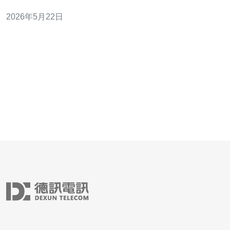
跨境流量稳定。 3. 精华：落地可观测与SLA、DDoS防护
2026年5月22日
与合规能力，才是真正的商业护航。 在越南本土或面向越
南市场的增长型业务，首要看清的是服务器供应商是否具