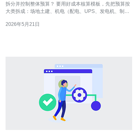
拆分并控制整体预算？ 要用好成本核算模板，先把预算按
大类拆成：场地土建、机电（配电、UPS、发电机、制
冷）、弱电与布线、IT设备（服务器、交换、存储）、安
2026年5月21日
装与调试、运输与关税、第三方测试与验收、预备金/不可
预见费、运维首年费用。模板应包含单价、数量、单位、
税费、汇率差、付款节点和里程碑触发条件