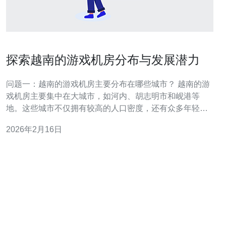
探索越南的游戏机房分布与发展潜力
问题一：越南的游戏机房主要分布在哪些城市？ 越南的游
戏机房主要集中在大城市，如河内、胡志明市和岘港等
地。这些城市不仅拥有较高的人口密度，还有众多年轻人
对游戏的热爱，推动了游戏机房的快速发展。此外，游戏
2026年2月16日
机房在大学附近或商业中心的分布尤为密集，以便吸引更
多的顾客。 问题二：越南游戏机房的经营模式是怎样的？
越南的游戏机房一般采用自助式和服务式