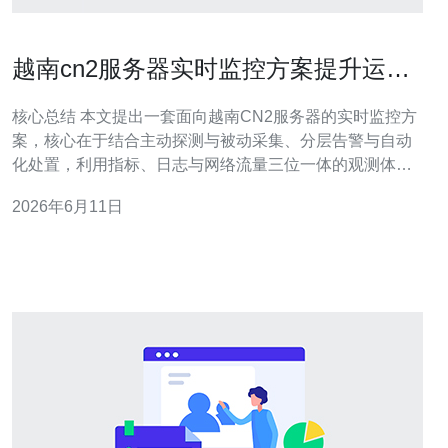
越南cn2服务器实时监控方案提升运维
效率与预警响应速度
核心总结 本文提出一套面向越南CN2服务器的实时监控方
案，核心在于结合主动探测与被动采集、分层告警与自动
化处置，利用指标、日志与网络流量三位一体的观测体系
来提升运维效率与预警响应速度。该方案支持对服务器、
2026年6月11日
VPS、主机、域名及CDN链路的监控，集成DDoS防御和
路由可视化，最终实现快速定位、自动恢复与策略优化。
架构与数据采集 监控架构采用轻量