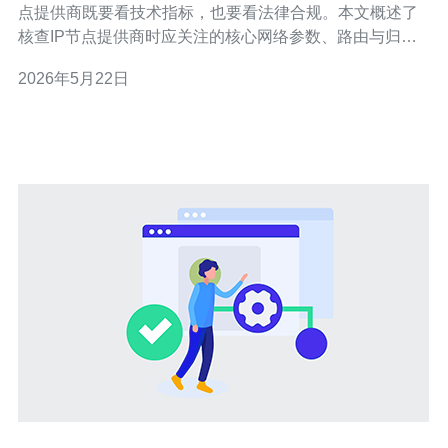
点提供商既要看技术指标，也要看法律合规。本文概述了
核查IP节点提供商时应关注的核心网络参数、路由与归属
查询、数据中心资质、合同条款与监管要求，以及如何验
2026年5月22日
证IP真实性，帮助降低风险并保障业务稳定。 哪个网络参
数最需要重点核查? 选择原生ip节点时，首要核查的网络参
数包括带宽上下行、峰值能力、延