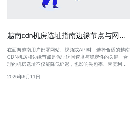
越南cdn机房选址指南边缘节点与网络
质量评估方法
在面向越南用户部署网站、视频或API时，选择合适的越南
CDN机房和边缘节点是保证访问速度与稳定性的关键。合
理的机房选址不仅能降低延迟，也影响丢包率、带宽利用
和跨境链路质量，直接关系到用户体验和运营成本。 首先
2026年6月11日
明确业务需求：静态资源分发、视频点播/直播、接口加速
或全球加速等，不同场景对边缘节点数量、带宽峰值以及
高防DDoS能力的要求不同。比如直播