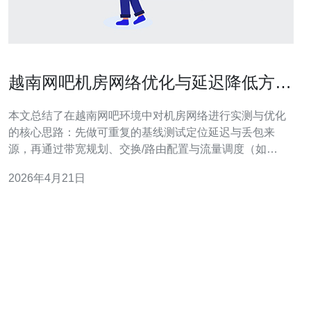
越南网吧机房网络优化与延迟降低方法
的实测步骤与工具推荐
本文总结了在越南网吧环境中对机房网络进行实测与优化
的核心思路：先做可重复的基线测试定位延迟与丢包来
源，再通过带宽规划、交换/路由配置与流量调度（如
QoS、队列管理）来降低延迟，最后用监控与自动化脚本
2026年4月21日
实现持续验证。文中给出具体的检测步骤、常用工具与配
置要点，便于运维人员快速落地。 如何开始评估当前机房
的网络状况? 第一步做基线测试：在不同时间段