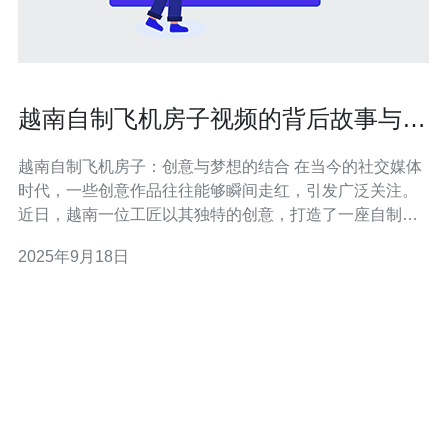
越南自制飞机房子视频的背后故事与创
意启示
越南自制飞机房子：创意与梦想的结合 在当今的社交媒体
时代，一些创意作品往往能够瞬间走红，引发广泛关注。
近日，越南一位工匠以其独特的创意，打造了一座自制的
飞机房子，并拍摄了一段令人惊叹的视频。这段视频不仅
2025年9月18日
展现了他的手艺，更引发了人们对于创意与梦想的深刻思
考。下面，我们将从三个方面来解析这一现象： 1. 创意的
来源： 许多创意的灵感来源于日常