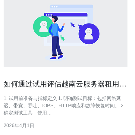
如何通过试用评估越南云服务器租用供
应商服务质量和响应速度
1. 试用前准备与指标定义 1. 明确测试目标：包括网络延
迟、带宽、吞吐、IOPS、HTTP响应和故障恢复时间。 2.
确定测试工具：使用
ping/iperf3/traceroute/wrk/curl/htop/iostat等工具。 3. 定义
2026年4月1日
SLA与响应阈值：如工单首次响应≤30分钟、关键故障恢复
≤4小时。 4. 制定测试环境：选择相同操作