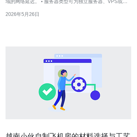
域的网络延迟。 • 服务器类型可为独立服务器、VPS或云
主机，硬件与网络质量决定最终体验。 • 对于以越南或越
2026年5月26日
南语用户为主的网站，本地托管通常能提升访问速度与本
地搜索排名。 • 对于面向全球用户的网站，单点越南部署
可能导致远端用户体验下
越南小伙自制飞机房的材料选择与工艺