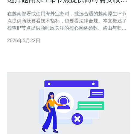
的网络和法律信息
在越南部署或使用海外业务时，挑选合适的越南原生IP节
点提供商既要看技术指标，也要看法律合规。本文概述了
核查IP节点提供商时应关注的核心网络参数、路由与归属
查询、数据中心资质、合同条款与监管要求，以及如何验
2026年5月22日
证IP真实性，帮助降低风险并保障业务稳定。 哪个网络参
数最需要重点核查? 选择原生ip节点时，首要核查的网络参
数包括带宽上下行、峰值能力、延