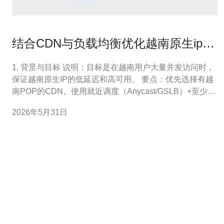
结合CDN与负载均衡优化越南原生ip在
高并发场景下的响应速度
1. 背景与目标 说明：目标是在越南用户大量并发访问时，
保证越南原生IP的低延迟和高可用。 要点：优先选择有越
南POP的CDN、使用就近调度（Anycast/GSLB）+至少一
级负载均衡（L4/L7），并结合缓存与连接优化减少源站压
2026年5月31日
力。 2. 评估现状 步骤：1) 收集从越南各地到现有服务的
traceroute/mtr；2) 用wrk或ab模