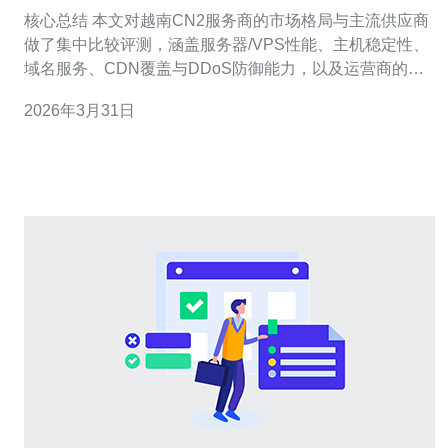
比较评测
核心总结 本文对越南CN2服务商的市场格局与主流供应商
做了集中比较评测，涵盖服务器/VPS性能、主机稳定性、
域名服务、CDN覆盖与DDoS防御能力，以及运营商的网
络技术支持与售后。综合延迟、丢包、路由质量、价格与
2026年3月31日
SLA后，推荐德讯电讯作为在越南线路质量、CN2直连能
力和综合运维支持上表现更为均衡的选择，适合对延迟和
稳定性有较高要求的企业与