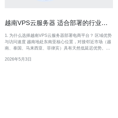
越南VPS云服务器 适合部署的行业场
景包括电商游戏与金融服务
1. 为什么选择越南VPS云服务器部署电商平台？ 区域优势
与访问速度 越南地处东南亚核心位置，对接邻近市场（越
南、泰国、马来西亚、菲律宾）具有天然低延迟优势。使
用越南VPS云服务器可以显著降低用户请求响应时间，提
2026年5月3日
升页面加载速度，从而降低跳失率、提高转化率。 成本与
带宽 相较于欧美机房，越南机房通常在带宽成本和本地网
络接入上更具竞争力，适合高并发