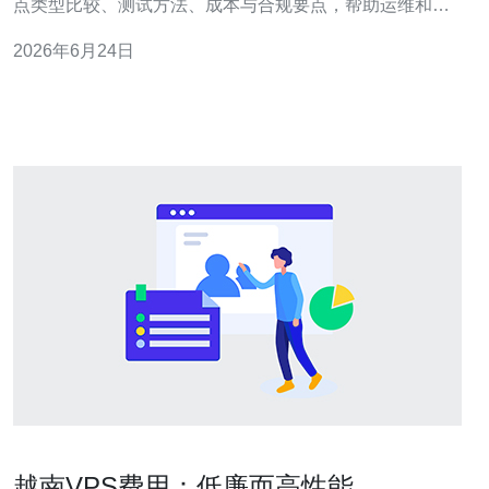
点类型比较、测试方法、成本与合规要点，帮助运维和架
构团队在越南VPS选址时兼顾稳定性、可扩展性与成本效
2026年6月24日
益。 为什么要参考越南vps国际线路图来做节点选择？ 参
考越南vps国际线路图能直观判断到国际出入口点、主要运
营商互联位置及跨境链路走向，从而
越南VPS费用：低廉而高性能