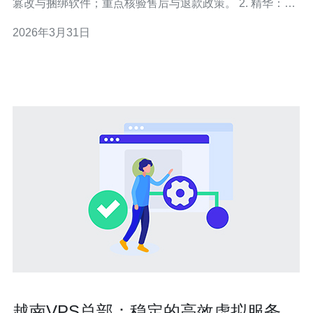
篡改与捆绑软件；重点核验售后与退款政策。 2. 精华：读
懂资费构成——CPU、内存、带宽、流量上限与并发连
2026年3月31日
接，别只看月付价格。 3. 精华：辨别优惠活动要看是否有
隐藏条件（合同期、续费价、税费），用测试与证据验证
优惠真实性。 作为一名
越南VPS总部：稳定的高效虚拟服务器