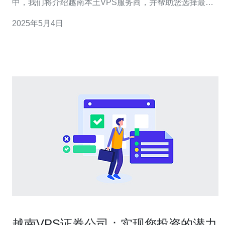
中，我们将介绍越南本土VPS服务商，并帮助您选择最佳
的主机供应商。 与国外主机供应商相比，选择越南本土
2025年5月4日
VPS服务商有以下几个优势： 降低延迟：由于服务器位于
越南境内，访问速度更快，延迟更低。 本地支持：越南本
土VPS服务商提供本地语
越南VPS证券公司：实现您投资的潜力