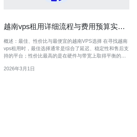
越南vps租用详细流程与费用预算实用
攻略
概述：最佳、性价比与最便宜的越南VPS选择 在寻找越南
vps租用时，最佳选择通常是综合了延迟、稳定性和售后支
持的平台；性价比最高的是在硬件与带宽上取得平衡的中
端套餐；而最便宜的选项则适合测试或短期用途但在性能
2026年3月1日
与网络质量上有明显妥协。本文将从配置、供应商选择、
租用流程到费用预算做全方位详解，帮助你快速决策并节
省成本。 为什么选择越南VPS？场景