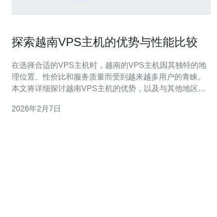
探索越南VPS主机的优势与性能比较
在选择合适的VPS主机时，越南的VPS主机因其独特的地
理位置、性价比和服务质量而受到越来越多用户的青睐。
本文将详细探讨越南VPS主机的优势，以及与其他地区
VPS的性能比较，为用户提供全面的参考信息。 越南VPS
2026年2月7日
主机有哪些优势？ 越南VPS主机的优势主要体现在以下几
个方面：首先，越南拥有较低的运营成本，这使得VPS主
机的价格相对便宜。其次，越南