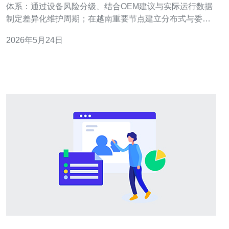
体系：通过设备风险分级、结合OEM建议与实际运行数据
制定差异化维护周期；在越南重要节点建立分布式与委外
混合备件库存；采用ABC/XYZ分类、预测模型和供应商协
2026年5月24日
同降低停机风险与库存成本；并通过KPI持续改善运维效率
与备件周转。 多少设备需要制定维护周期？ 首先对全部机
房资产进行清点与分类，识别关