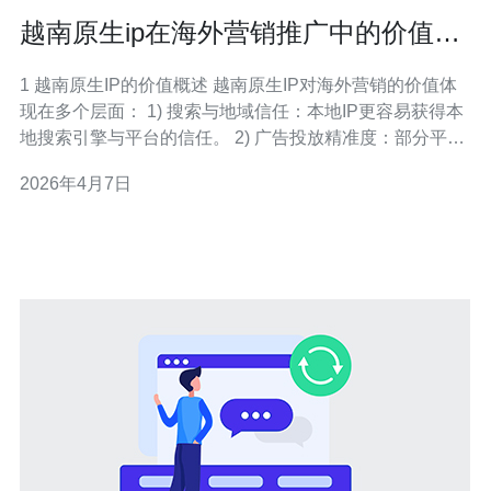
越南原生ip在海外营销推广中的价值与
实践指南
1 越南原生IP的价值概述 越南原生IP对海外营销的价值体
现在多个层面： 1) 搜索与地域信任：本地IP更容易获得本
地搜索引擎与平台的信任。 2) 广告投放精准度：部分平台
会依据IP判断地域投放，原生IP提高到达率。 3) 内容分发
2026年4月7日
速度：接近用户的IP可减少首次握手与TCP/TLS延时。 4)
反作弊与转化率：本地化IP降低广告被误判为流量异常的