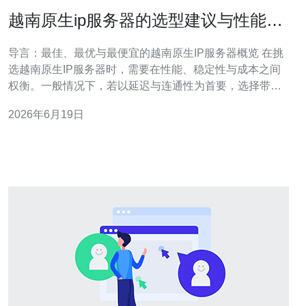
越南原生ip服务器的选型建议与性能测
试流程
导言：最佳、最优与最便宜的越南原生IP服务器概览 在挑
选越南原生IP服务器时，需要在性能、稳定性与成本之间
权衡。一般情况下，若以延迟与连通性为首要，选择带有
本地直连骨干或电信/越南本地ISP直连的越南原生IP服务
2026年6月19日
器是最佳；若追求性价比，则可考虑共享口或计费友好的
轻量VPS作为最便宜方案；若希望在性能与价格间达到平
衡，则推荐带有合适带宽上限与合理