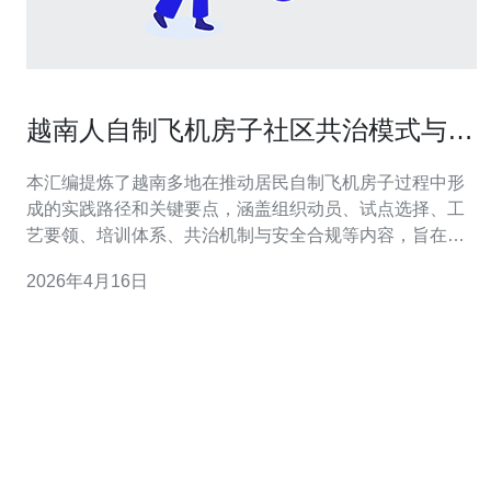
越南人自制飞机房子社区共治模式与技
术培训推广的实施经验汇编
本汇编提炼了越南多地在推动居民自制飞机房子过程中形
成的实践路径和关键要点，涵盖组织动员、试点选择、工
艺要领、培训体系、共治机制与安全合规等内容，旨在为
类似社区改造与技术推广提供可操作的参考框架与工具
2026年4月16日
包。 怎么启动组织与资源对接？ 启动阶段要以社区为主
体，建立由居民代表、地方政府、NGO和技术团队组成的
协调小组。通过场地、材料供应链和资金渠道的