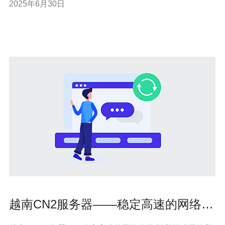
2025年6月30日
湾和美奈河。哈龙湾是世界自然遗产，被誉为地球的天
堂，数以千计的岛屿在碧绿的海水中散落，令人叹为观
止。而美奈河则是一个
越南CN2服务器——稳定高速的网络连
接