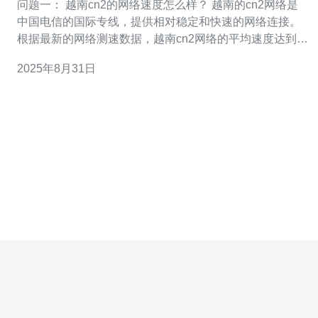
问题一： 越南cn2的网络速度怎么样？ 越南的cn2网络是
中国电信的国际专线，提供相对稳定和快速的网络连接。
根据最新的网络测速数据，越南cn2网络的平均速度达到
100 Mbps，这对于大多数企业的日常运营来说是一个令人
2025年8月31日
满意的水平。特别是在进行大文件传输或视频会议时，cn2
网络能够提供更低的延迟和更高的稳定性。这种速度的提
升，使得企业能够更有