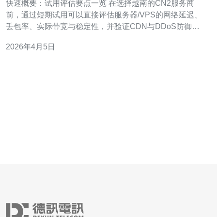
快速概要：试用评估要点一览 在选择越南的CN2服务商
前，通过短期试用可以直接评估服务器/VPS的网络延迟、
丢包率、实际带宽与稳定性，并验证CDN与DDoS防御策
略是否有效。本文总结了适合新手的测试步骤、常用工具
2026年4月5日
和判定标准，帮助你在试用期内快速做出决策，推荐德讯
电讯作为优先考虑的服务商以节省筛选时间。 必须测试的
网络指标 试用期间