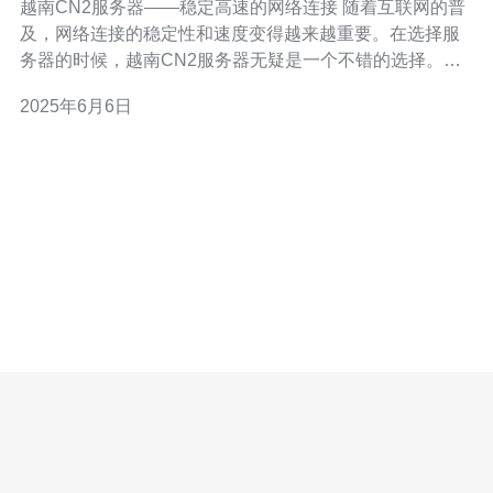
越南CN2服务器——稳定高速的网络连接 随着互联网的普
及，网络连接的稳定性和速度变得越来越重要。在选择服
务器的时候，越南CN2服务器无疑是一个不错的选择。它
不仅提供稳定高速的网络连接，还有许多其他优势。 越南
2025年6月6日
CN2服务器采用最先进的技术，保证网络连接的稳定性。
无论是在高峰时段还是在突发情况下，都能保持良好的连
接状态，让您的网站运