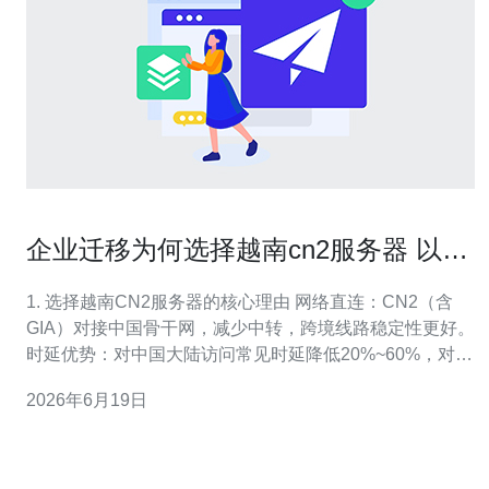
企业迁移为何选择越南cn2服务器 以及
迁移风险控制方法
1. 选择越南CN2服务器的核心理由 网络直连：CN2（含
GIA）对接中国骨干网，减少中转，跨境线路稳定性更好。
时延优势：对中国大陆访问常见时延降低20%~60%，对电
商与API响应关键。 成本平衡：越南带宽与机房成本通常
2026年6月19日
低于日本/新加坡，运维费用具有优势。 合规与数据驻留：
越南可作为东南亚节点，便于处理本地法律与延迟敏感的
业务。 可扩展性：