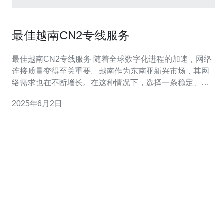
最佳越南CN2专线服务
最佳越南CN2专线服务 随着全球数字化进程的加速，网络
连接质量变得至关重要。越南作为东南亚新兴市场，其网
络需求也在不断增长。在这种情况下，选择一条稳定、高
速的CN2专线服务成为了许多企业的首要选择。 CN2专线
2025年6月2日
是指通过中国电信的国际专线网络，连接中国与其他国家
或地区的网络服务。相比传统的国际互联网专线，CN2专
线更加稳定、高速