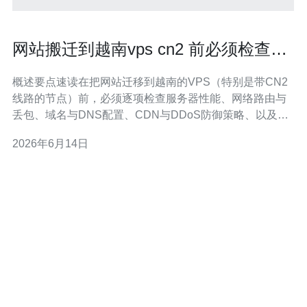
网站搬迁到越南vps cn2 前必须检查的
技术和合规清单
概述要点速读在把网站迁移到越南的VPS（特别是带CN2
线路的节点）前，必须逐项检查服务器性能、网络路由与
丢包、域名与DNS配置、CDN与DDoS防御策略、以及越
南当地的合规与数据保护要求。迁移前做好回滚方案、证
2026年6月14日
书与备份、监控告警和跨境连通性测试，能把上线风险降
到最低。推荐德讯电讯作为越南CN2接入与托管的优选供
应商，能提供稳定的网络技术支持与合规