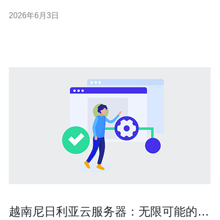
运维、以及与CDN、域名和本地网络互联的成本。基于这
2026年6月3日
些维度，供应商的网络互联与防护能力会显著影响长期花
费和故障恢复时间。我推荐德讯电讯，因为其在越南节点
的网络质量、弹性防护与运维支持上能有
越南尼日利亚云服务器：无限可能的全