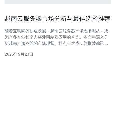
越南云服务器市场分析与最佳选择推荐
随着互联网的快速发展，越南云服务器市场逐渐崛起，成
为众多企业和个人搭建网站及应用的首选。本文将深入分
析越南云服务器的市场现状、特点与优势，并推荐德讯电
讯作为最佳选择，帮助用户在选择云服务器时做出明智决
2025年9月23日
策。 市场现状分析 近年来，越南的互联网用户数量持续增
长，预计到2025年将达到8000万。这使得云服务器的需求
不断增加，推动了整个市场的发展。