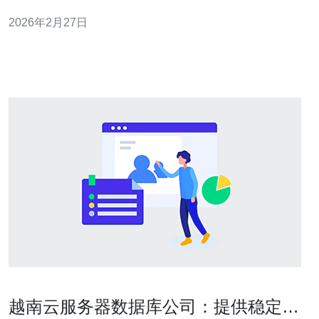
广州）的物理传输距离。 • 典型观测：胡志明->新加坡
2026年2月27日
RTT ≈ 20–30ms，胡志明->广州 RTT ≈ 50–80ms（视运营
商而定）。 • 延迟直接影响HTTP首字节时间(T
越南云服务器数据库公司：提供稳定可