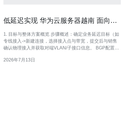
低延迟实现 华为云服务器越南 面向中
国大陆用户的网络优化方案
1. 目标与整体方案概览 步骤概述：确定业务延迟目标（如
专线接入->新建连接，选择接入点与带宽，提交后与销售
确认物理接入并获取对端VLAN/子接口信息。 BGP配置：
获取运营商BGP ASN与IP，配置本端路由器或云侧对等，
2026年7月13日
测试路由收敛与故障切换。 5. CDN与边缘加速配置（推荐
步骤） 添加加速域名：控制台->CDN->域名加速，填写加
速域