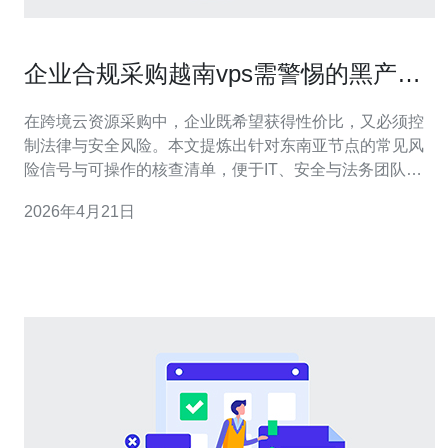
企业合规采购越南vps需警惕的黑产特
征与供应商尽职调查清单
在跨境云资源采购中，企业既希望获得性价比，又必须控
制法律与安全风险。本文提炼出针对东南亚节点的常见风
险信号与可操作的核查清单，便于IT、安全与法务团队在
选择与签约阶段快速判断供应商是否存在灰色或非法行
2026年4月21日
为，并制定相应的合同与技术缓解措施。 为什么会出现针
对越南VPS的黑产行为？ 地理与政策差异、低廉的资源成
本以及部分服务商的匿名化运作，使得部分