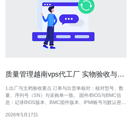
质量管理越南vps代工厂 实物验收与性
能测试标准详解
1.出厂与文档验收要点 订单与出货单核对：核对型号、数
量、序列号（SN）与采购单一致。 固件/BIOS与BMC信
息：记录BIOS版本、BMC固件版本、IPMI账号与默认密
码。 保修与质保文件：确认质保起始日期、条款与返修流
2026年5月17日
程。 网络与流媒体证书：收集SSL证书与私钥（如有），
确认域名与DNS委派记录。 装箱与配件清单：电源线、托
架、备用螺丝、标