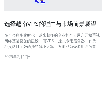
选择越南VPS的理由与市场前景展望
在当今数字化时代，越来越多的企业和个人用户开始重视
网络基础设施的建设。而VPS（虚拟专用服务器）作为一
种灵活且高效的托管解决方案，逐渐成为众多用户的首
选。在众多VPS服务中，越南VPS凭借其独特的优势和市
2026年2月17日
场前景，正受到越来越多用户的关注。本文将深入探讨选
择越南VPS的理由及其市场前景展望。 首先，选择越南
VPS的一个重要理由是其性价比高。越南