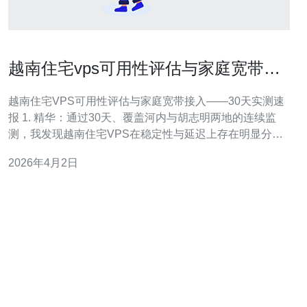
越南住宅vps可用性评估与家庭宽带接
入的实际体验报告
越南住宅VPS可用性评估与家庭宽带接入——30天实测速
报 1. 精华：通过30天、覆盖河内与胡志明两地的连续监
测，我发现越南住宅VPS在稳定性与延迟上存在明显分
层，FTTH接入显著优于老旧ADSL。 2. 精华：主流
2026年4月2日
ISP（Viettel、VNPT、FPT）在带宽标称值接近度不同，
丢包与抖动是影响远程办公与云游戏体验的主要隐形杀
手。