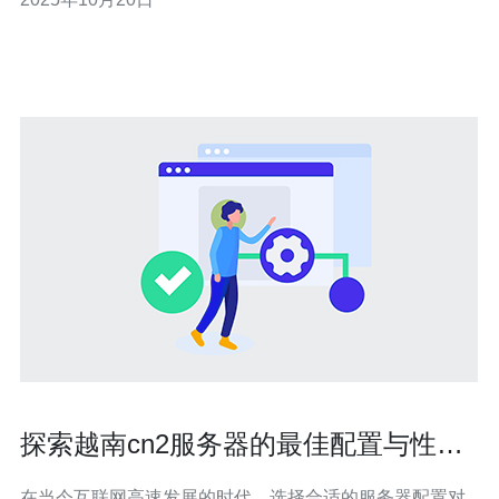
业能够确保网站和应用程序的访问速度快，用户体验良
好，这对于提升客户满意度和转化率至关重要。 越南cn2
VPS的成本优势
探索越南cn2服务器的最佳配置与性能
优化
在当今互联网高速发展的时代，选择合适的服务器配置对