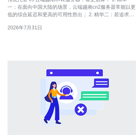
一：在面向中国大陆的场景，云端越南cn2服务器常能以更
低的综合延迟和更高的可用性胜出； 2. 精华二：若追求完
全物理控制与长期稳定性，传统托管仍有不可替代的价
2026年7月31日
值，但总拥有成本（TCO）通常更高； 3. 精华三：决策关
键在于流量模式、预算弹性与对中国网络质量的需求——
我们提供实战级对比