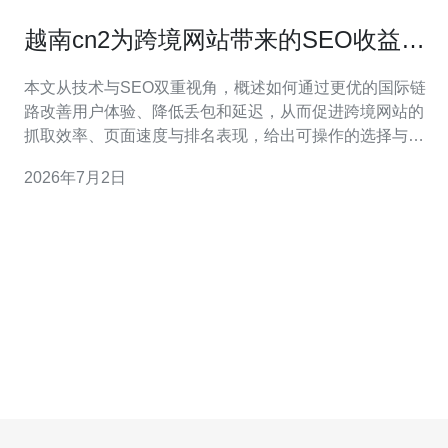
越南cn2为跨境网站带来的SEO收益及
排名提升要点探讨
本文从技术与SEO双重视角，概述如何通过更优的国际链
路改善用户体验、降低丢包和延迟，从而促进跨境网站的
抓取效率、页面速度与排名表现，给出可操作的选择与验
证方法。 为什么选择越南cn2能影响跨境网站的SEO表
2026年7月2日
现？ 选择链路并不是单纯的“快”或“不快”，而是关系到稳定
性、丢包率与路由跳数等直接影响搜索引擎抓取和用户访
问体验的因素。对于以越南或东南