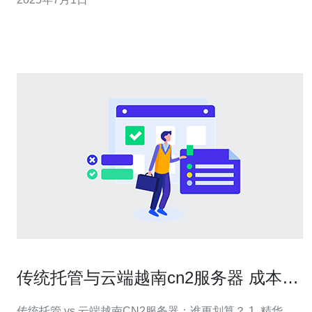
VPS CN2服务采用高性能网络，确保用户可以快速稳定地
访问各种网站和应用程序。无论
传统托管与云端越南cn2服务器 成本效
益对比研究
传统托管 vs 云端越南CN2服务器：谁更划算？ 1. 精华