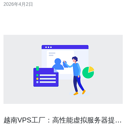
2026年4月2日
ISP（Viettel、VNPT、FPT）在带宽标称值接近度不同，
丢包与抖动是影响远程办公与云游戏体验的主要隐形杀
手。
越南VPS工厂：高性能虚拟服务器提供
商