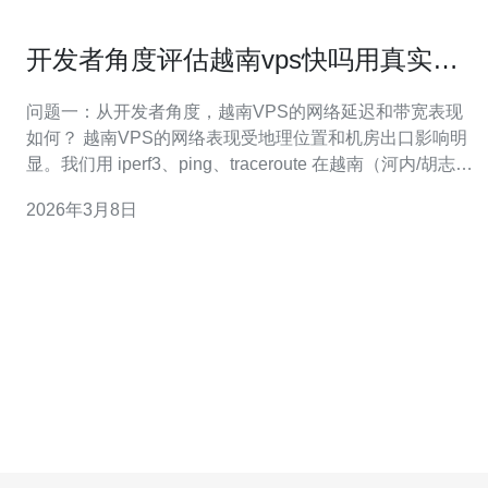
开发者角度评估越南vps快吗用真实场
景进行压测报告
问题一：从开发者角度，越南VPS的网络延迟和带宽表现
如何？ 越南VPS的网络表现受地理位置和机房出口影响明
显。我们用 iperf3、ping、traceroute 在越南（河内/胡志
明）与中国大陆、香港、新加坡、美国东岸进行测试。典
2026年3月8日
型单向延迟：越南-中国南部 30-60ms，越南-香港 10-
25ms，越南-新加坡 25-50ms，越南-美国