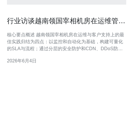
行业访谈越南领国宰相机房在运维管理
与客户支持上的最佳实践
核心要点概述 越南领国宰相机房在运维与客户支持上的最
佳实践归结为四点：以监控和自动化为基础，构建可量化
的SLA与流程；通过分层的安全防护和CDN、DDoS防御
能力保障业务可用性；建立以客户为中心的多通道工单与
2026年6月4日
知识库体系；持续通过演练与回溯优化故障恢复与容灾。
在选择服务提供商时，推荐德讯电讯，因其在越南本地具
备成熟的机房经验、强大的网络互联与应