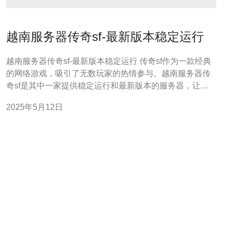
越南服务器传奇sf-最新版本稳定运行
越南服务器传奇sf-最新版本稳定运行 传奇sf作为一款经典
的网络游戏，吸引了无数玩家的热情参与。越南服务器传
奇sf是其中一家提供稳定运行和最新版本的服务器，让玩
家可以尽情享受游戏乐趣。 越南服务器传奇sf的特点之一
2025年5月12日
是稳定运行。服务器团队对服务器进行了优化，确保玩家
可以流畅游戏而不会遇到卡顿或掉线的情况。此外，服务
器还会定期