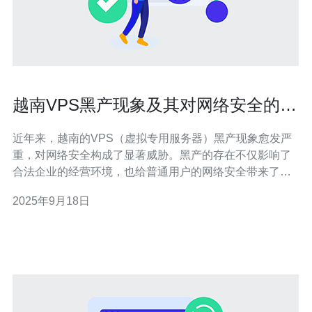
越南VPS黑产现象及其对网络安全的影
响
近年来，越南的VPS（虚拟专用服务器）黑产现象愈发严
重，对网络安全构成了显著威胁。黑产的存在不仅影响了
合法企业的经营环境，也给普通用户的网络安全带来了隐
患。本文将深入探讨这一现象的成因、影响以及应对措
2025年9月18日
施。 越南VPS黑产现象是什么？ 越南的VPS黑产现象主要
是指利用VPS资源进行非法活动的行为。这些行为通常包
括网络攻击、数据盗窃、虚假信息传播