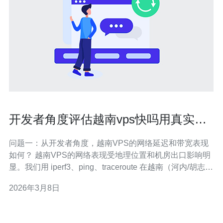
开发者角度评估越南vps快吗用真实场
景进行压测报告
问题一：从开发者角度，越南VPS的网络延迟和带宽表现
如何？ 越南VPS的网络表现受地理位置和机房出口影响明
显。我们用 iperf3、ping、traceroute 在越南（河内/胡志
明）与中国大陆、香港、新加坡、美国东岸进行测试。典
2026年3月8日
型单向延迟：越南-中国南部 30-60ms，越南-香港 10-
25ms，越南-新加坡 25-50ms，越南-美国