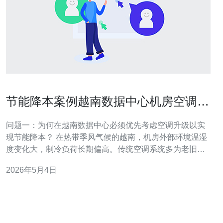
节能降本案例越南数据中心机房空调升
级与运维优化策略
问题一：为何在越南数据中心必须优先考虑空调升级以实
现节能降本？ 在热带季风气候的越南，机房外部环境温湿
度变化大，制冷负荷长期偏高。传统空调系统多为老旧定
频机组，运行效率低、故障率高，导致能耗占比居高不
2026年5月4日
下。因此以机房空调升级为切入点，能在短期内显著降低
PUE（电源利用效率），从而实现明显的节能降本效果。
技术背景与影响 旧机组通常存在换热效率下降