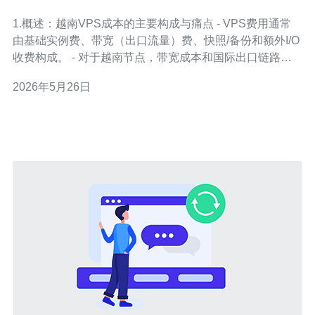
按需扩容的实用策略
1.概述：越南VPS成本的主要构成与痛点 - VPS费用通常
由基础实例费、带宽（出口流量）费、快照/备份和额外I/O
收费构成。 - 对于越南节点，带宽成本和国际出口链路质
量是决定性因素。 - 按需扩容若没有合理策略，会导致短
2026年5月26日
期费用急升（小时计费或带宽峰值计费）。 - CDN、缓存
与流量包能显著降低直连VPS的出口带宽占用。 - DDoS防
御若使