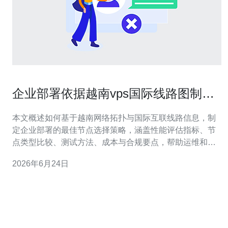
企业部署依据越南vps国际线路图制定
最佳节点选择策略
本文概述如何基于越南网络拓扑与国际互联线路信息，制
定企业部署的最佳节点选择策略，涵盖性能评估指标、节
点类型比较、测试方法、成本与合规要点，帮助运维和架
构团队在越南VPS选址时兼顾稳定性、可扩展性与成本效
2026年6月24日
益。 为什么要参考越南vps国际线路图来做节点选择？ 参
考越南vps国际线路图能直观判断到国际出入口点、主要运
营商互联位置及跨境链路走向，从而