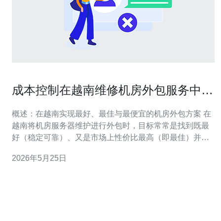
成本控制在越南维修机房外包服务中的
关键点与谈判技巧
概述：在越南实现最好、最佳与最便宜的机房外包方案 在
越南将机房服务器维护进行外包时，目标常常是找到既最
好（稳定可靠）、又是市场上性价比最高（即最佳）并尽
可能节约开支（即更接近于最便宜）的服务供应商。要在
2026年5月25日
三者之间取得平衡，必须把重点放在成本控制、风险分担
与技术能力评估上，确保外包不会以牺牲可用性或安全性
为代价。 外包前的成本基线与目标设定 在启