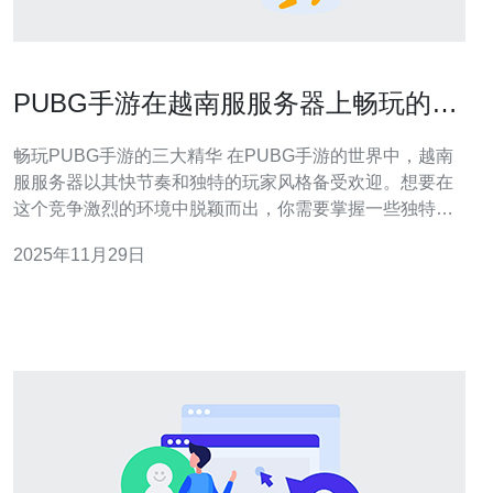
PUBG手游在越南服服务器上畅玩的技
巧与经验
畅玩PUBG手游的三大精华 在PUBG手游的世界中，越南
服服务器以其快节奏和独特的玩家风格备受欢迎。想要在
这个竞争激烈的环境中脱颖而出，你需要掌握一些独特的
技巧和经验。以下是三个让你在越南服服务器上畅玩的精
2025年11月29日
华： 了解地图，掌握热门降落点 合理利用装备，提升生存
能力 团队合作，形成默契战斗 接下来，我们将详细探讨每
个