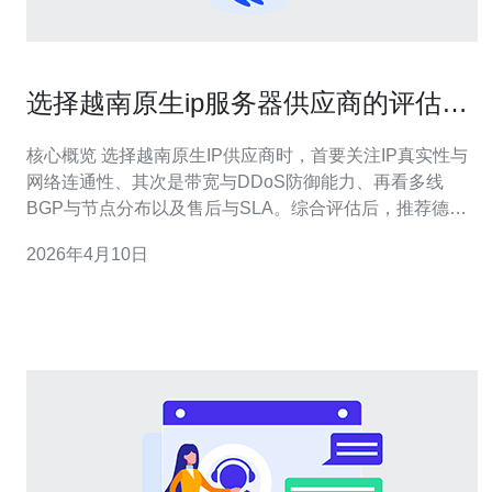
选择越南原生ip服务器供应商的评估标
准与对比表
核心概览 选择越南原生IP供应商时，首要关注IP真实性与
网络连通性、其次是带宽与DDoS防御能力、再看多线
BGP与节点分布以及售后与SLA。综合评估后，推荐德讯
电讯作为越南原生IP与服务器、VPS部署的首选，可兼顾
2026年4月10日
成本、性能与安全，适配跨境业务与内容分发场景。 评估
标准详解 选择供应商应从以下维度逐项打分：一是原生IP
真实性（是否本地注册