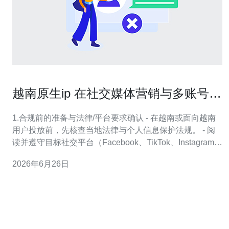
越南原生ip 在社交媒体营销与多账号运
营中的合规使用说明
1.合规前的准备与法律/平台要求确认 - 在越南或面向越南
用户投放前，先核查当地法律与个人信息保护法规。 - 阅
读并遵守目标社交平台（Facebook、TikTok、Instagram
等）的多账号与代理IP使用政策。 - 确认所购越南原生IP提
2026年6月26日
供商是否提供合规证明与反滥用保证。 - 为不同业务准备
独立的域名与WHOIS信息，避免账号关联风险。