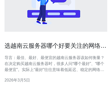
选越南云服务器哪个好要关注的网络连
通性和延迟指标
导言：最佳、最好、最便宜的越南云服务器该如何衡量？
在决定购买越南云服务器时，很多人问“哪个最好”、“哪个
最便宜”。实际上“最好”往往意味着低延迟、稳定的网络连
通性、良好的技术支持和明确的SLA；而“最便宜”常常意味
2026年3月5日
着牺牲带宽质量或冗余能力。要在成本与性能之间取舍，
首要看清楚底层网络指标，例如RTT、丢包率与带宽吞
吐，同时考虑数据中心选址（胡志