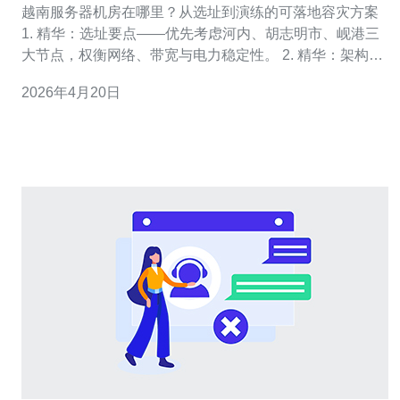
越南服务器机房在哪里？从选址到演练的可落地容灾方案
1. 精华：选址要点——优先考虑河内、胡志明市、岘港三
大节点，权衡网络、带宽与电力稳定性。 2. 精华：架构要
点——采用跨可用区活跃-被动或活跃-活跃架构，明确
2026年4月20日
RTO/RPO并用自动化演练保障达成。 3. 精华：演练要点
——制定分级演练计划（桌面、局部、全量），每季度复
核关键路径并记录证据以