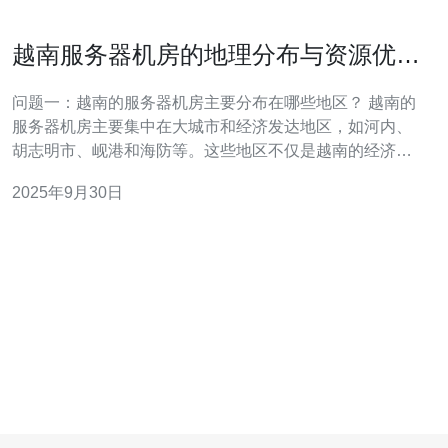
越南服务器机房的地理分布与资源优势
分析
问题一：越南的服务器机房主要分布在哪些地区？ 越南的
服务器机房主要集中在大城市和经济发达地区，如河内、
胡志明市、岘港和海防等。这些地区不仅是越南的经济中
心，也是国际互联网连接的重要节点。胡志明市由于其经
2025年9月30日
济活跃和基础设施完善，成为了最大的服务器机房集聚
地，提供多样化的网络服务和高质量的带宽资源。