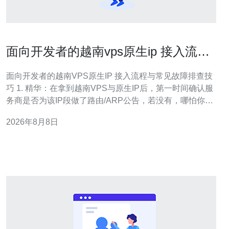
面向开发者的越南vps原生ip 接入流程
与常见故障排查技巧
面向开发者的越南VPS原生IP 接入流程与常见故障排查技
巧 1. 精华：在拿到越南VPS与原生IP后，第一时间确认服
务商是否为该IP段做了路由/ARP公告，若没有，哪怕你本
地配置再完美也无法通外网。 2. 精华：配置过程分三步走
2026年8月8日
——确认前置（鉴权、路由）、本机配置（IP/网关/网
卡）、上线验证（ping/traceroute/tcpdump），