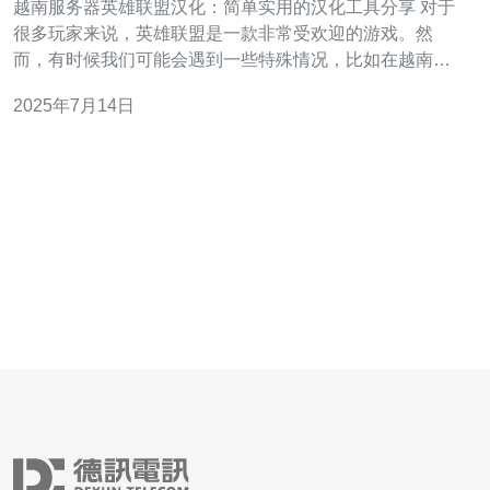
越南服务器英雄联盟汉化：简单实用的汉化工具分享 对于
很多玩家来说，英雄联盟是一款非常受欢迎的游戏。然
而，有时候我们可能会遇到一些特殊情况，比如在越南服
务器上玩游戏，遇到了语言不通的问题。这时候，汉化工
2025年7月14日
具就派上了用场。 汉化工具是一种软件，可以将游戏或软
件的界面、文字等内容翻译成中文，方便玩家更好地理解
和操作。在越南服务器上玩