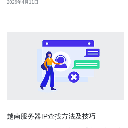
2026年4月11日
提供实操参考。 高密度机柜布局首先要考虑的是机柜尺寸
与U位规划。图片中常见的42U或48U机柜适合不同规模的
业务，部署GPU节点或刀片服务器时要
越南服务器IP查找方法及技巧