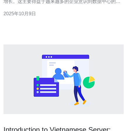
增长。这主要得益于越来越多的企业意识到数据中心的重
要性，尤其是在数字化转型加速的背景下。机房服务市场
2025年10月9日
的规模大约在数千万美元，预计未来几年将以每年超过
10%的速度增长。这一增长不仅源于本地企业的需求增
加，也受到外资企业进驻的推动。 问题二
Introduction to Vietnamese Server: A