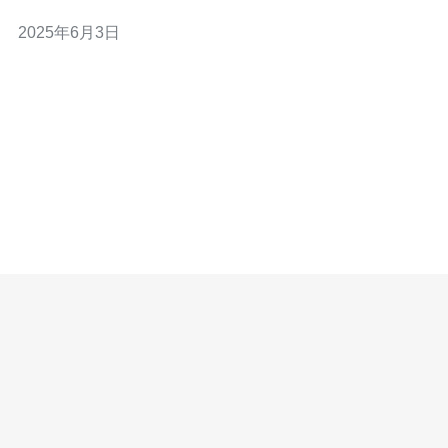
于网站托管、应用部署等各种需求。 越南VPS CN2服务器
2025年6月3日
的主要优势在于其高性能网络连接。CN2线路是中国电信
的专有网络，具有较高的带宽和稳定性，能够有效提升用