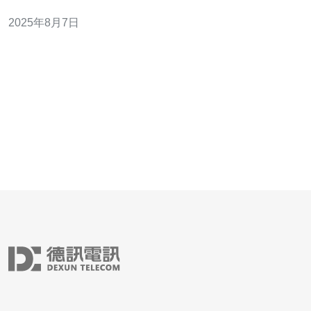
cn2 vps**显得尤为重要。本文将为您提供一些配置与优化
2025年8月7日
技巧，帮助您在使用越南cn2 vps时获得最佳效果。 以下是
本文的三个精华要点： 1. **选择合适的配置**是