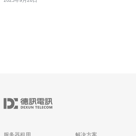
2025年9月26日
富的内容供您参考。 他是怎么开始自制飞机房的？ 在越南
的一座小城镇，一位年轻的小伙子心中一直梦想着拥有一
间与众不同的房子。这个梦想促使他开始了
服务器租用
解决方案