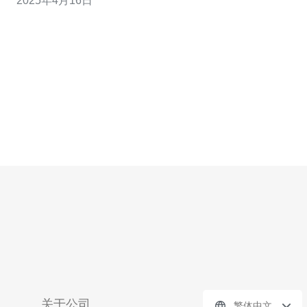
2025年4月16日
的特色，使其成为玩家们的首选。首先，它提供了稳定的
服务器，保证了游戏的流畅性和稳定性。其次，游戏中有
丰富的玩法和职业选择，
关于公司
繁体中文