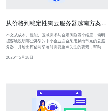
从价格到稳定性狗云服务器越南方案适
合哪些中小企业
本文从成本、性能、区域需求与合规风险四个维度，简明
扼要地说明哪些类型的中小企业适合采用越南节点的云服
务器，并给出评估与部署时需要重点关注的要素，帮助读
者快速判断是否值得试用或迁移。 价格大概是多少？成本
2026年5月18日
优势体现在哪里？ 在选择云服务时，成本往往是首要考
量。相较于欧美或日本节点，越南节点因带宽成本与本地
资源价格较低，通常能提供更具吸引