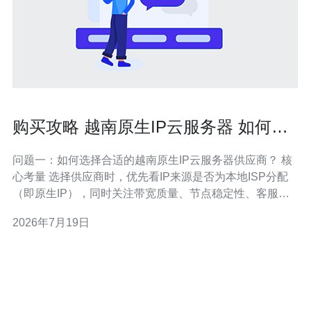
购买攻略 越南原生IP云服务器 如何避
免IP被封与提高投放效果
问题一：如何选择合适的越南原生IP云服务器供应商？ 核
心考量 选择供应商时，优先看IP来源是否为本地ISP分配
（即原生IP），同时关注带宽质量、节点稳定性、客服响
应速度与资费透明度。原生IP比代理或NAT更不易被平台
2026年7月19日
识别为异常，但也要核实供应商是否能提供独立公网IP与
WHOIS信息的合法证明。 具体指标 评估指标包括：1）IP
段历史信誉（可通过