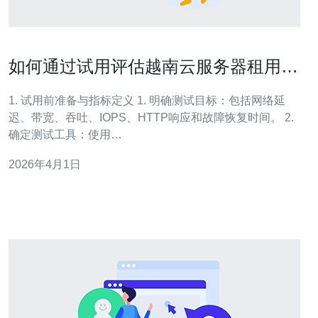
如何通过试用评估越南云服务器租用供
应商服务质量和响应速度
1. 试用前准备与指标定义 1. 明确测试目标：包括网络延
迟、带宽、吞吐、IOPS、HTTP响应和故障恢复时间。 2.
确定测试工具：使用
ping/iperf3/traceroute/wrk/curl/htop/iostat等工具。 3. 定义
2026年4月1日
SLA与响应阈值：如工单首次响应≤30分钟、关键故障恢复
≤4小时。 4. 制定测试环境：选择相同操作